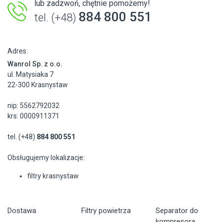
lub zadzwoń, chętnie pomożemy!
884 800 551
tel. (+48)
Adres:
Wanrol Sp. z o.o.
ul. Matysiaka 7
22-300 Krasnystaw
nip: 5562792032
krs: 0000911371
tel. (+48)
884 800 551
Obsługujemy lokalizacje:
filtry krasnystaw
Dostawa
Filtry powietrza
Separator do
kompresora