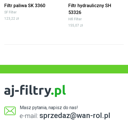
Filtr paliwa SK 3360
Filtr hydrauliczny SH
53326
SF Filter
123,22 zł
Hifi Filter
155,07 zł
Masz pytania, napisz do nas!
sprzedaz@wan-rol.pl
e-mail: