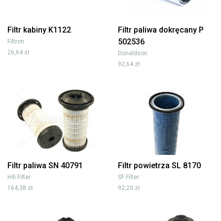
Filtr kabiny K1122
Filtr paliwa dokręcany P
502536
Filtron
26,64 zł
Donaldson
92,64 zł
Filtr paliwa SN 40791
Filtr powietrza SL 8170
Hifi Filter
SF Filter
164,38 zł
92,20 zł