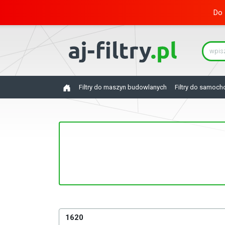
Do 
Filtry do maszyn budowlanych
Filtry do samoc
1620