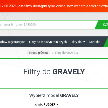
12.08.2026 jesteśmy dostępni tylko online, bez wsparcia telefoniczn
SZ
hodów ciężarowych
Filtry do maszyn rolniczych
Filtry do
Kontakt
Strona główna
Filtry do GRAVELY
Filtry do
GRAVELY
Wybierz model
GRAVELY
silnik:
RUGGERINI