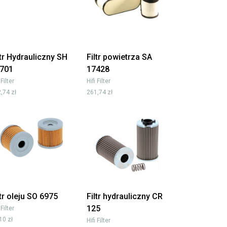
ltr Hydrauliczny SH
Filtr powietrza SA
701
17428
 Filter
Hifi Filter
,74 zł
261,74 zł
ltr oleju SO 6975
Filtr hydrauliczny CR
125
 Filter
10 zł
Hifi Filter