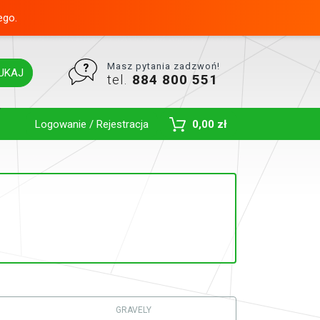
ego.
Masz pytania zadzwoń!
UKAJ
tel.
884 800 551
Toggle Dropdown
Logowanie / Rejestracja
0,00 zł
GRAVELY