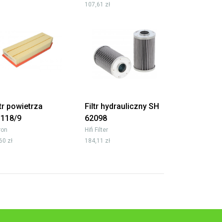
107,61 zł
ltr powietrza
Filtr hydrauliczny SH
118/9
62098
tron
Hifi Filter
60 zł
184,11 zł