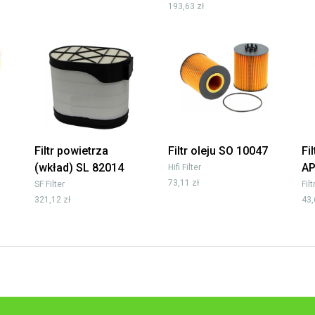
193,63 zł
Filtr powietrza
Filtr oleju SO 10047
Fi
(wkład) SL 82014
AP
Hifi Filter
73,11 zł
SF Filter
Fil
321,12 zł
43,