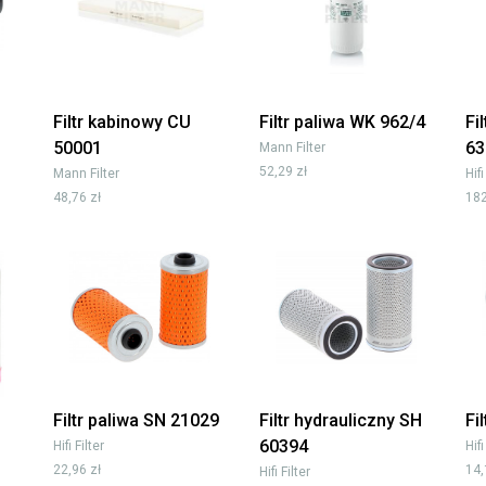
Filtr kabinowy CU
Filtr paliwa WK 962/4
Fi
50001
63
Mann Filter
52,29 zł
Mann Filter
Hifi
48,76 zł
182
Filtr paliwa SN 21029
Filtr hydrauliczny SH
Fi
60394
Hifi Filter
Hifi
22,96 zł
14,
Hifi Filter