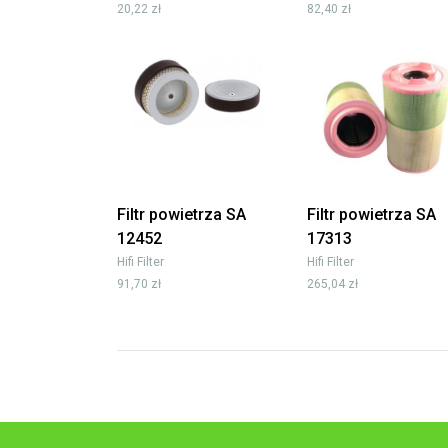
20,22 zł
82,40 zł
Filtr powietrza SA
Filtr powietrza SA
12452
17313
Hifi Filter
Hifi Filter
91,70 zł
265,04 zł