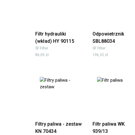
Filtr hydrauliki
Odpowietrznik
(wkład) HY 90115
SBL88034
SF Filter
SF Filter
86,05 zł
106,32 zł
Filtry paliwa - zestaw
Filtr paliwa WK
KN 70434
939/13