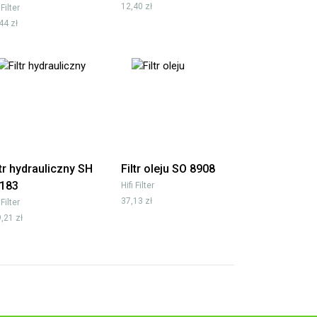
12,40 zł
 Filter
44 zł
ltr hydrauliczny SH
Filtr oleju SO 8908
183
Hifi Filter
37,13 zł
 Filter
,21 zł