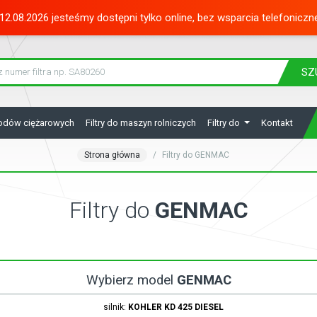
12.08.2026 jesteśmy dostępni tylko online, bez wsparcia telefoniczn
SZ
hodów ciężarowych
Filtry do maszyn rolniczych
Filtry do
Kontakt
Strona główna
Filtry do GENMAC
Filtry do
GENMAC
Wybierz model
GENMAC
silnik:
KOHLER
KD 425
DIESEL