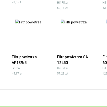
73,36 zł
Hifi Filter
Hifi
69,18 zł
63,
Filtr powietrza
Filtr powietrza SA
Fi
AP139/5
12450
60
Filtron
Hifi Filter
Hifi
45,17 zł
57,23 zł
129