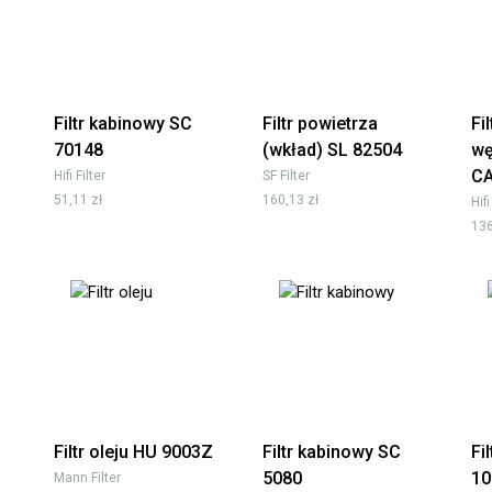
Filtr kabinowy SC
Filtr powietrza
Fi
70148
(wkład) SL 82504
wę
C
Hifi Filter
SF Filter
51,11 zł
160,13 zł
Hifi
136
Filtr oleju HU 9003Z
Filtr kabinowy SC
Fi
5080
10
Mann Filter