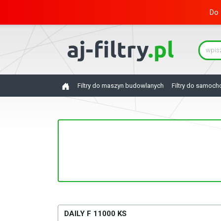
Do 
Filtry do maszyn budowlanych
Filtry do samoc
DAILY F 11000 KS