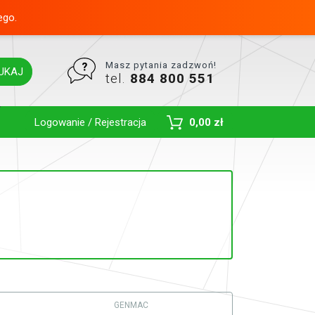
ego.
Masz pytania zadzwoń!
UKAJ
tel.
884 800 551
Toggle Dropdown
Logowanie / Rejestracja
0,00 zł
GENMAC