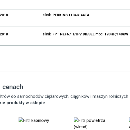
.2018
silnik:
PERKINS
1104C-44TA
.2018
silnik:
FPT
NEF67TE1PV
DIESEL
moc:
190HP/140KW
h cenach
 filtrów do samochodów ciężarowych, ciągników i maszyn rolniczych
tkie produkty w sklepie