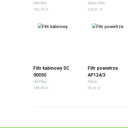
Hifi Filter
Mann Filter
162,78 zł
220,01 zł
Filtr kabinowy SC
Filtr powietrza
90050
AP124/3
Hifi Filter
Filtron
188,49 zł
36,16 zł