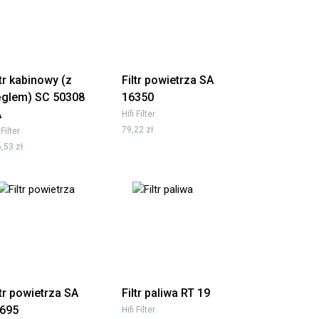
ltr kabinowy (z
Filtr powietrza SA
glem) SC 50308
16350
A
Hifi Filter
79,22 zł
 Filter
,53 zł
ltr powietrza SA
Filtr paliwa RT 19
695
Hifi Filter