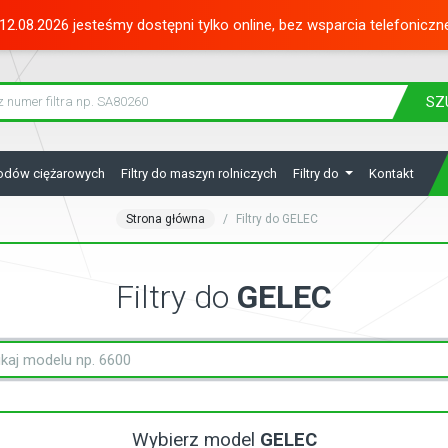
12.08.2026 jesteśmy dostępni tylko online, bez wsparcia telefoniczn
SZ
hodów ciężarowych
Filtry do maszyn rolniczych
Filtry do
Kontakt
Strona główna
Filtry do GELEC
Filtry do
GELEC
Wybierz model
GELEC