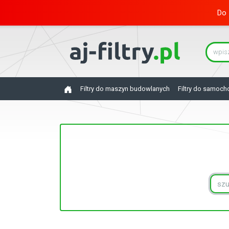
Do 
Filtry do maszyn budowlanych
Filtry do samoc