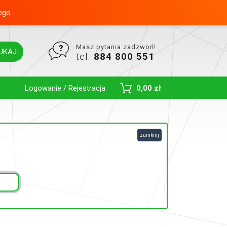
ego.
Masz pytania zadzwoń!
UKAJ
tel.
884 800 551
Toggle Dropdown
Logowanie / Rejestracja
0,00 zł
zamknij