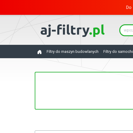
Do 
Filtry do maszyn budowlanych
Filtry do samoc