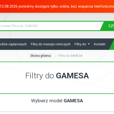
12.08.2026 jesteśmy dostępni tylko online, bez wsparcia telefoniczn
SZ
hodów ciężarowych
Filtry do maszyn rolniczych
Filtry do
Kontakt
Strona główna
Filtry do GAMESA
Filtry do
GAMESA
Wybierz model
GAMESA