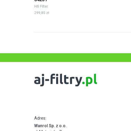
Hifi Filter
299,85 zł
Adres:
Wanrol Sp. z o.o.