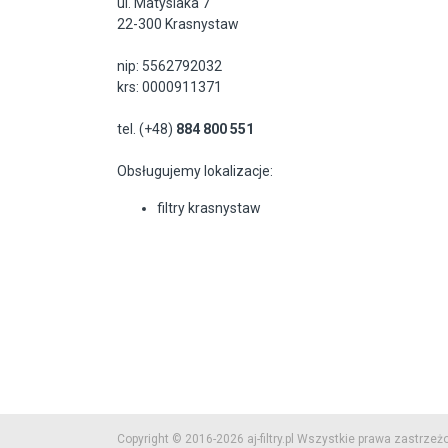
ul. Matysiaka 7
22-300 Krasnystaw
nip: 5562792032
krs: 0000911371
tel. (+48)
884 800 551
Obsługujemy lokalizacje:
filtry krasnystaw
Copyright © 2016-2026 aj-filtry.pl Wszystkie prawa zastrzeż