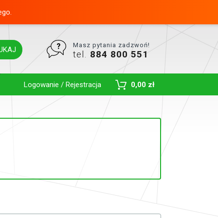
ego.
Masz pytania zadzwoń!
UKAJ
tel.
884 800 551
Toggle Dropdown
Logowanie / Rejestracja
0,00 zł