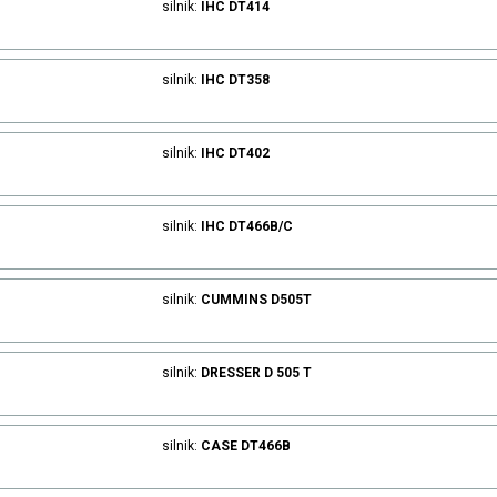
silnik:
IHC
DT414
silnik:
IHC
DT358
silnik:
IHC
DT402
silnik:
IHC
DT466B/C
silnik:
CUMMINS
D505T
silnik:
DRESSER
D 505 T
silnik:
CASE
DT466B