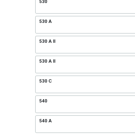
530
530 A
530 A II
530 A II
530 C
540
540 A