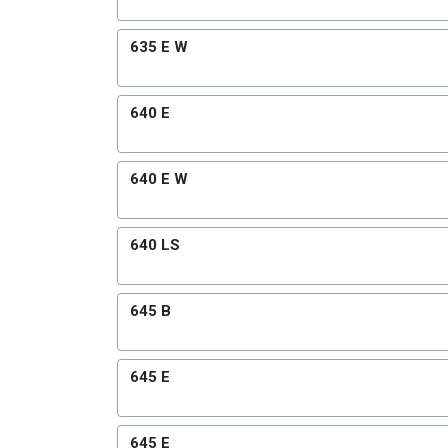
635 E W
640 E
640 E W
640 LS
645 B
645 E
645 E