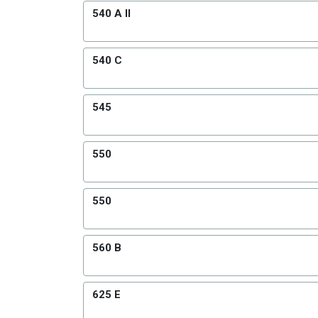
540 A II
540 C
545
550
550
560 B
625 E