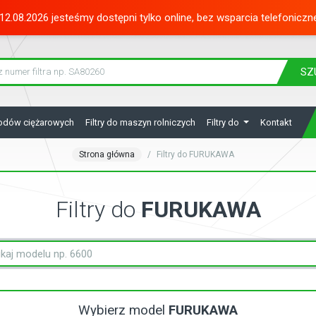
12.08.2026 jesteśmy dostępni tylko online, bez wsparcia telefoniczn
SZ
hodów ciężarowych
Filtry do maszyn rolniczych
Filtry do
Kontakt
Strona główna
Filtry do FURUKAWA
Filtry do
FURUKAWA
Wybierz model
FURUKAWA