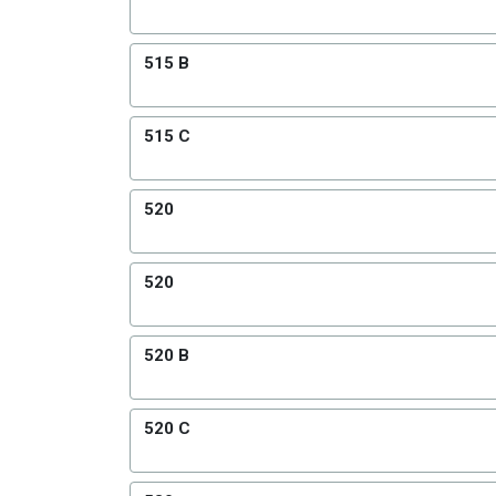
515 B
515 C
520
520
520 B
520 C