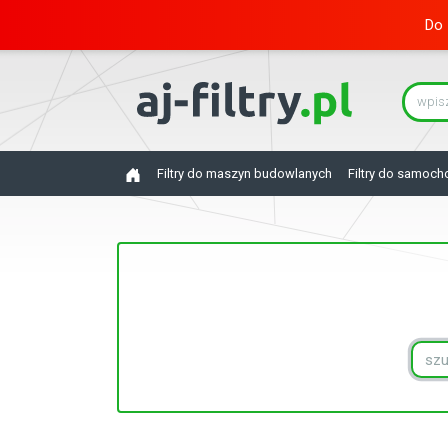
Do 
Filtry do maszyn budowlanych
Filtry do samoc