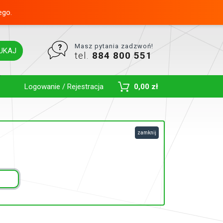
ego.
Masz pytania zadzwoń!
UKAJ
tel.
884 800 551
Toggle Dropdown
Logowanie / Rejestracja
0,00 zł
zamknij