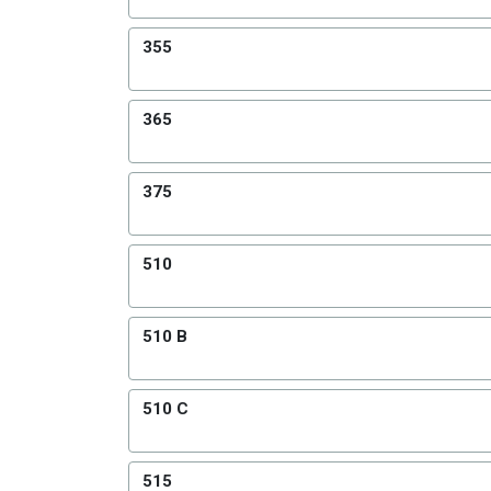
355
365
375
510
510 B
510 C
515