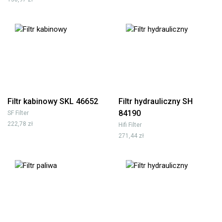
Filtr kabinowy SKL 46652
Filtr hydrauliczny SH
84190
SF Filter
222,78 zł
Hifi Filter
271,44 zł