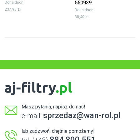
550939
Donaldson
237,93 zł
Donaldson
38,40 zł
Masz pytania, napisz do nas!
sprzedaz@wan-rol.pl
e-mail:
lub zadzwoń, chętnie pomożemy!
884 800 551