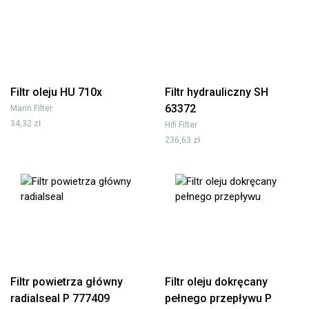
Filtr oleju HU 710x
Filtr hydrauliczny SH
63372
Mann Filter
34,32 zł
Hifi Filter
236,63 zł
Filtr powietrza główny
Filtr oleju dokręcany
radialseal P 777409
pełnego przepływu P