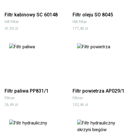
Filtr kabinowy SC 60148
Filtr oleju SO 8045
Hifi Filter
Hifi Filter
41,93 zł
177,40 zł
Filtr paliwa PP831/1
Filtr powietrza AP029/1
Filtron
Filtron
26,49 zł
102,46 zł