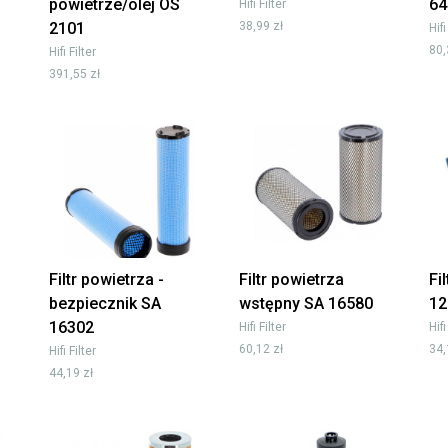
powietrze/olej OS
64
Hifi Filter
2101
38,99 zł
Hifi
80,
Hifi Filter
391,55 zł
Filtr powietrza -
Filtr powietrza
Fi
bezpiecznik SA
wstępny SA 16580
12
16302
Hifi Filter
Hifi
60,12 zł
34,
Hifi Filter
44,19 zł