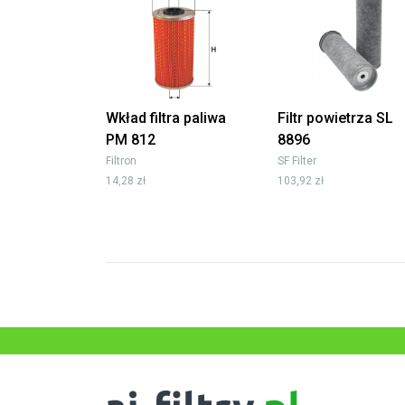
Wkład filtra paliwa
Filtr powietrza SL
PM 812
8896
Filtron
SF Filter
14,28 zł
103,92 zł