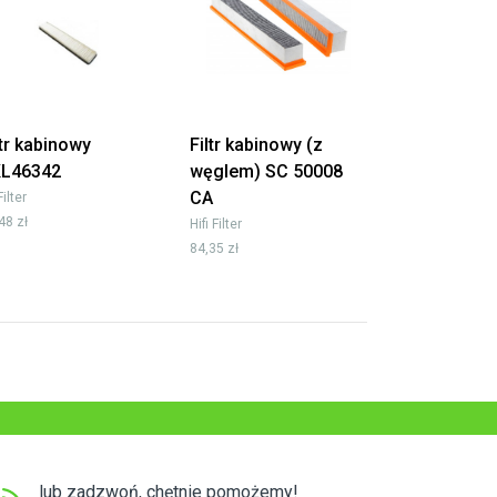
ltr kabinowy
Filtr kabinowy (z
L46342
węglem) SC 50008
CA
Filter
48 zł
Hifi Filter
84,35 zł
lub zadzwoń, chętnie pomożemy!