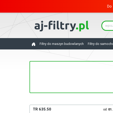
Do 
Filtry do maszyn budowlanych
Filtry do samoc
TR 635.50
od:
01