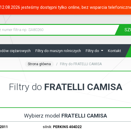
12.08.2026 jesteśmy dostępni tylko online, bez wsparcia telefoniczn
SZ
hodów ciężarowych
Filtry do maszyn rolniczych
Filtry do
Kontakt
Strona główna
Filtry do FRATELLI CAMISA
Filtry do
FRATELLI CAMISA
Wybierz model
FRATELLI CAMISA
.2011
silnik:
PERKINS
404D22