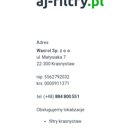
Adres:
Wanrol Sp. z o.o.
ul. Matysiaka 7
22-300 Krasnystaw
nip: 5562792032
krs: 0000911371
tel. (+48)
884 800 551
Obsługujemy lokalizacje:
filtry krasnystaw