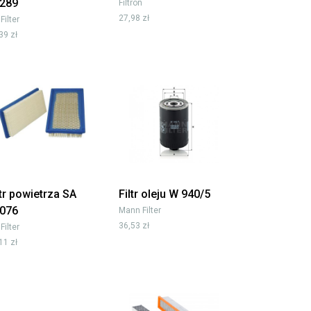
289
Filtron
27,98 zł
 Filter
39 zł
ltr powietrza SA
Filtr oleju W 940/5
076
Mann Filter
36,53 zł
 Filter
11 zł