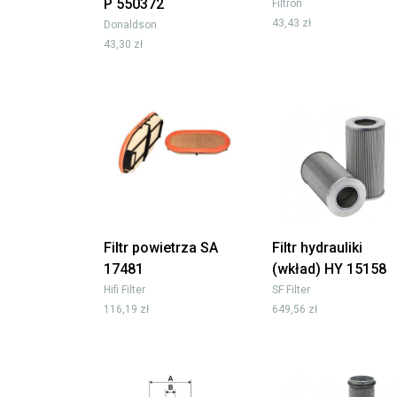
P 550372
Filtron
43,43 zł
Donaldson
43,30 zł
Filtr powietrza SA
Filtr hydrauliki
17481
(wkład) HY 15158
Hifi Filter
SF Filter
116,19 zł
649,56 zł