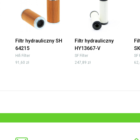
Filtr hydrauliczny SH
Filtr hydrauliczny
Fi
64215
HY13667-V
SK
Hifi Filter
SF Filter
SF 
91,60 zł
247,89 zł
62,