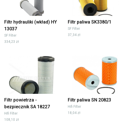
Filtr hydrauliki (wkład) HY
Filtr paliwa SK3380/1
13037
SF Filter
37,34 zł
SF Filter
334,23 zł
Filtr powietrza -
Filtr paliwa SN 20823
bezpiecznik SA 18227
Hifi Filter
18,04 zł
Hifi Filter
108,10 zł