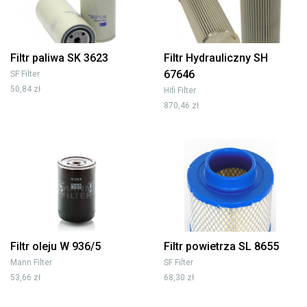
Filtr paliwa SK 3623
Filtr Hydrauliczny SH
67646
SF Filter
50,84 zł
Hifi Filter
870,46 zł
Filtr oleju W 936/5
Filtr powietrza SL 8655
Mann Filter
SF Filter
53,66 zł
68,30 zł