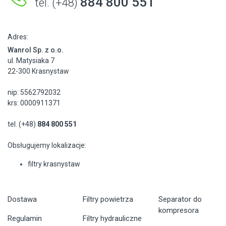
884 800 551
tel. (+48)
Adres:
Wanrol Sp. z o.o.
ul. Matysiaka 7
22-300 Krasnystaw
nip: 5562792032
krs: 0000911371
tel. (+48)
884 800 551
Obsługujemy lokalizacje:
filtry krasnystaw
Dostawa
Filtry powietrza
Separator do
kompresora
Regulamin
Filtry hydrauliczne