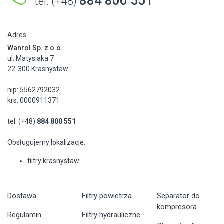
884 800 551
tel. (+48)
Adres:
Wanrol Sp. z o.o.
ul. Matysiaka 7
22-300 Krasnystaw
nip: 5562792032
krs: 0000911371
tel. (+48)
884 800 551
Obsługujemy lokalizacje:
filtry krasnystaw
Dostawa
Filtry powietrza
Separator do
kompresora
Regulamin
Filtry hydrauliczne