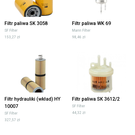
Filtr paliwa SK 3058
Filtr paliwa WK 69
SF Filter
Mann Filter
153,27 zł
98,46 zł
Filtr hydrauliki (wkład) HY
Filtr paliwa SK 3612/2
10007
SF Filter
44,32 zł
SF Filter
327,57 zł