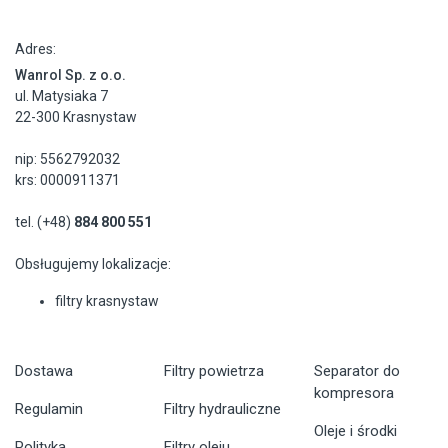
Adres:
Wanrol Sp. z o.o.
ul. Matysiaka 7
22-300 Krasnystaw
nip: 5562792032
krs: 0000911371
tel. (+48)
884 800 551
Obsługujemy lokalizacje:
filtry krasnystaw
Dostawa
Filtry powietrza
Separator do
kompresora
Regulamin
Filtry hydrauliczne
Oleje i środki
Polityka
Filtry oleju