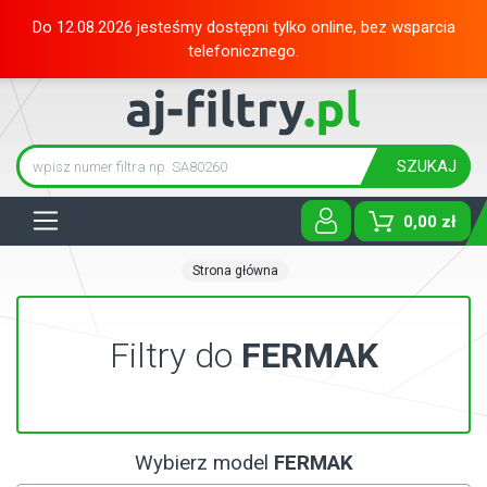
Do 12.08.2026 jesteśmy dostępni tylko online, bez wsparcia
telefonicznego.
SZUKAJ
Tog
0,00 zł
Strona główna
Filtry do
FERMAK
Wybierz model
FERMAK