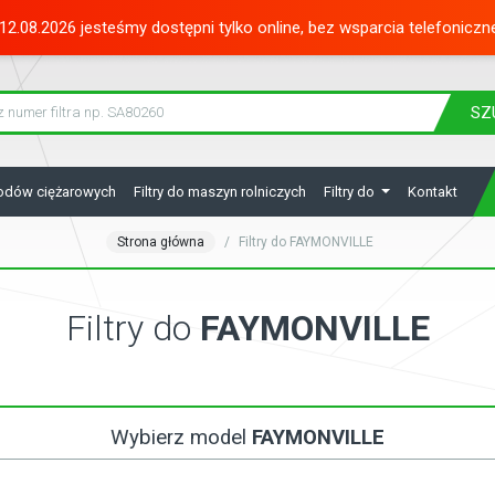
12.08.2026 jesteśmy dostępni tylko online, bez wsparcia telefoniczn
SZ
hodów ciężarowych
Filtry do maszyn rolniczych
Filtry do
Kontakt
Strona główna
Filtry do FAYMONVILLE
Filtry do
FAYMONVILLE
Wybierz model
FAYMONVILLE