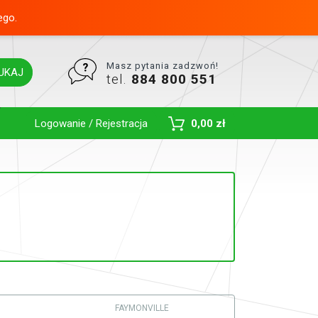
ego.
Masz pytania zadzwoń!
UKAJ
tel.
884 800 551
Toggle Dropdown
Logowanie / Rejestracja
0,00 zł
FAYMONVILLE