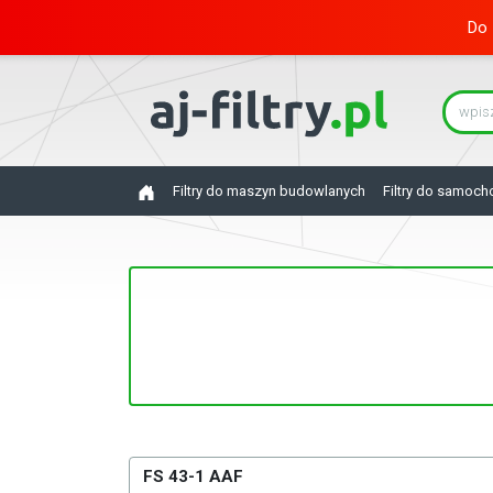
Do 
Filtry do maszyn budowlanych
Filtry do samoc
FS 43-1 AAF