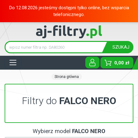
Do 12.08.2026 jesteśmy dostępni tylko online, bez wsparcia
telefonicznego.
SZUKAJ
Tog
0,00 zł
Strona główna
Filtry do
FALCO NERO
Wybierz model
FALCO NERO