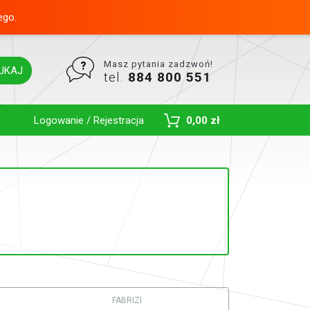
ego.
Masz pytania zadzwoń!
UKAJ
tel.
884 800 551
Toggle Dropdown
Logowanie / Rejestracja
0,00 zł
FABRIZI