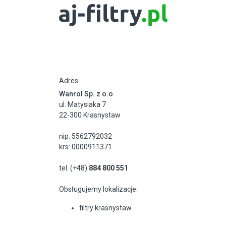
Adres:
Wanrol Sp. z o.o.
ul. Matysiaka 7
22-300 Krasnystaw
nip: 5562792032
krs: 0000911371
tel. (+48)
884 800 551
Obsługujemy lokalizacje:
filtry krasnystaw