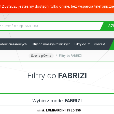
12.08.2026 jesteśmy dostępni tylko online, bez wsparcia telefoniczn
SZ
hodów ciężarowych
Filtry do maszyn rolniczych
Filtry do
Kontakt
Strona główna
Filtry do FABRIZI
Filtry do
FABRIZI
Wybierz model
FABRIZI
silnik:
LOMBARDINI
15 LD 350