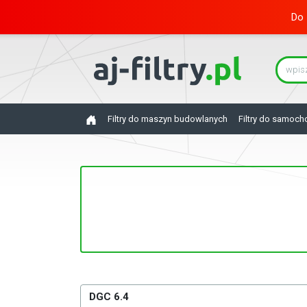
Do 
Filtry do maszyn budowlanych
Filtry do samoc
DGC 6.4