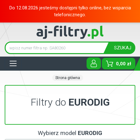
Do 12.08.2026 jesteśmy dostępni tylko online, bez wsparcia
telefonicznego.
SZUKAJ
Tog
0,00 zł
Strona główna
Filtry do
EURODIG
Wybierz model
EURODIG