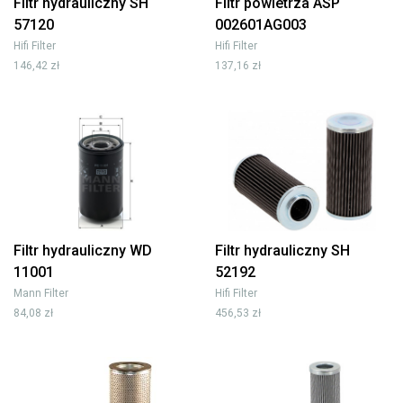
Filtr hydrauliczny SH
Filtr powietrza ASP
57120
002601AG003
Hifi Filter
Hifi Filter
146,42 zł
137,16 zł
Filtr hydrauliczny WD
Filtr hydrauliczny SH
11001
52192
Mann Filter
Hifi Filter
84,08 zł
456,53 zł