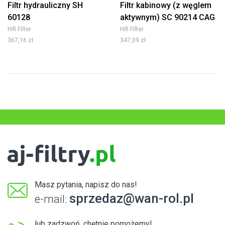
Filtr hydrauliczny SH
Filtr kabinowy (z węglem
60128
aktywnym) SC 90214 CAG
Hifi Filter
Hifi Filter
367,16 zł
347,09 zł
Masz pytania, napisz do nas!
sprzedaz@wan-rol.pl
e-mail:
lub zadzwoń, chętnie pomożemy!