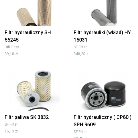
Filtr hydrauliczny SH
Filtr hydrauliki (wkład) HY
56245
15031
Hifi Filter
SF Filter
39,18 zł
348,20 zł
Filtr paliwa SK 3832
Filtr hydrauliczny ( CP80 )
SPH 9609
SF Filter
15,13 zł
SF Filter