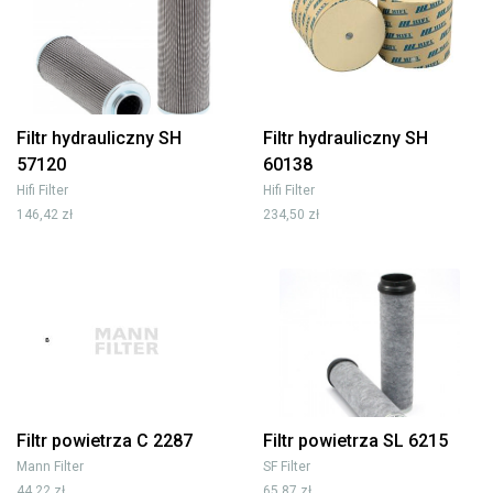
Filtr hydrauliczny SH
Filtr hydrauliczny SH
57120
60138
Hifi Filter
Hifi Filter
146,42 zł
234,50 zł
Filtr powietrza C 2287
Filtr powietrza SL 6215
Mann Filter
SF Filter
44,22 zł
65,87 zł