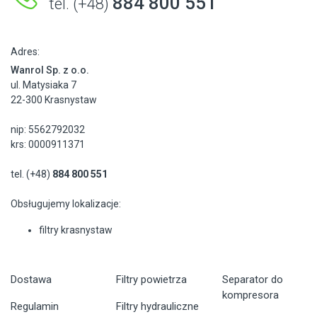
884 800 551
tel. (+48)
Adres:
Wanrol Sp. z o.o.
ul. Matysiaka 7
22-300 Krasnystaw
nip: 5562792032
krs: 0000911371
tel. (+48)
884 800 551
Obsługujemy lokalizacje:
filtry krasnystaw
Dostawa
Filtry powietrza
Separator do
kompresora
Regulamin
Filtry hydrauliczne