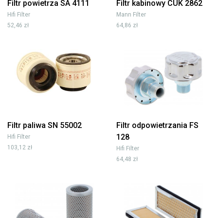
Filtr powietrza SA 4111
Filtr kabinowy CUK 2862
Hifi Filter
Mann Filter
52,46 zł
64,86 zł
Filtr paliwa SN 55002
Filtr odpowietrzania FS
128
Hifi Filter
103,12 zł
Hifi Filter
64,48 zł