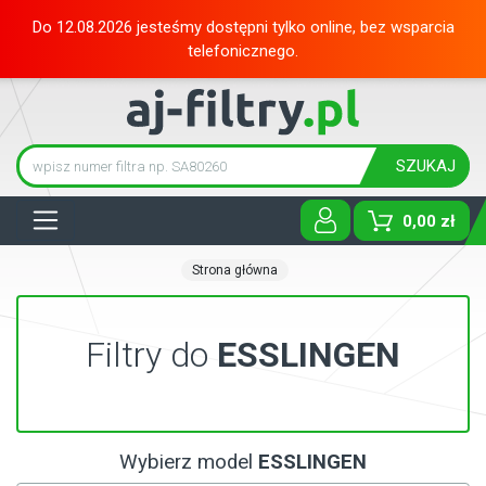
Do 12.08.2026 jesteśmy dostępni tylko online, bez wsparcia
telefonicznego.
SZUKAJ
Tog
0,00 zł
Strona główna
Filtry do
ESSLINGEN
Wybierz model
ESSLINGEN