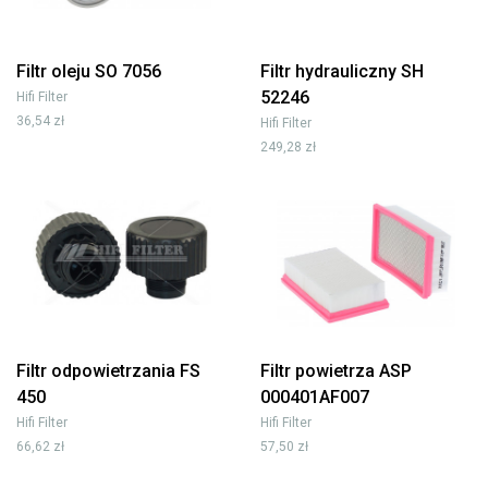
Filtr oleju SO 7056
Filtr hydrauliczny SH
52246
Hifi Filter
36,54 zł
Hifi Filter
249,28 zł
Filtr odpowietrzania FS
Filtr powietrza ASP
450
000401AF007
Hifi Filter
Hifi Filter
66,62 zł
57,50 zł