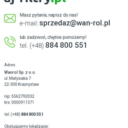
Masz pytania, napisz do nas!
sprzedaz@wan-rol.pl
e-mail:
lub zadzwoń, chętnie pomożemy!
884 800 551
tel. (+48)
Adres:
Wanrol Sp. z o.o.
ul. Matysiaka 7
22-300 Krasnystaw
nip: 5562792032
krs: 0000911371
tel. (+48)
884 800 551
Obsługujemy lokalizacje: