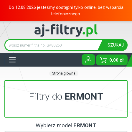
Do 12.08.2026 jesteśmy dostępni tylko online, bez wsparcia
telefonicznego.
SZUKAJ
Tog
0,00 zł
Strona główna
Filtry do
ERMONT
Wybierz model
ERMONT