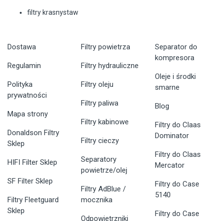
filtry krasnystaw
Dostawa
Filtry powietrza
Separator do
kompresora
Regulamin
Filtry hydrauliczne
Oleje i środki
Polityka
Filtry oleju
smarne
prywatności
Filtry paliwa
Blog
Mapa strony
Filtry kabinowe
Filtry do Claas
Donaldson Filtry
Dominator
Filtry cieczy
Sklep
Filtry do Claas
Separatory
HIFI Filter Sklep
Mercator
powietrze/olej
SF Filter Sklep
Filtry do Case
Filtry AdBlue /
5140
Filtry Fleetguard
mocznika
Sklep
Filtry do Case
Odpowietrzniki