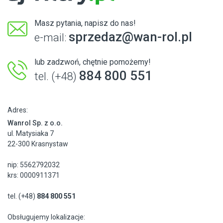
Masz pytania, napisz do nas!
sprzedaz@wan-rol.pl
e-mail:
lub zadzwoń, chętnie pomożemy!
884 800 551
tel. (+48)
Adres:
Wanrol Sp. z o.o.
ul. Matysiaka 7
22-300 Krasnystaw
nip: 5562792032
krs: 0000911371
tel. (+48)
884 800 551
Obsługujemy lokalizacje: