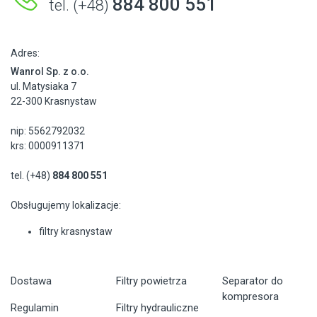
884 800 551
tel. (+48)
Adres:
Wanrol Sp. z o.o.
ul. Matysiaka 7
22-300 Krasnystaw
nip: 5562792032
krs: 0000911371
tel. (+48)
884 800 551
Obsługujemy lokalizacje:
filtry krasnystaw
Dostawa
Filtry powietrza
Separator do
kompresora
Regulamin
Filtry hydrauliczne