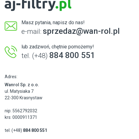
Masz pytania, napisz do nas!
sprzedaz@wan-rol.pl
e-mail:
lub zadzwoń, chętnie pomożemy!
884 800 551
tel. (+48)
Adres:
Wanrol Sp. z o.o.
ul. Matysiaka 7
22-300 Krasnystaw
nip: 5562792032
krs: 0000911371
tel. (+48)
884 800 551