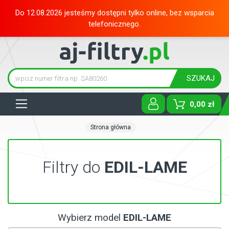
Do 12.08.2026 jesteśmy dostępni tylko online, bez wsparcia
telefonicznego.
SZUKAJ
Tog
0,00 zł
Strona główna
Filtry do
EDIL-LAME
Wybierz model
EDIL-LAME