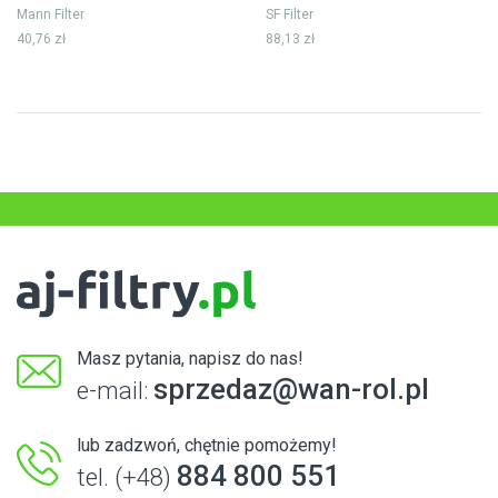
Mann Filter
SF Filter
40,76 zł
88,13 zł
Masz pytania, napisz do nas!
sprzedaz@wan-rol.pl
e-mail:
lub zadzwoń, chętnie pomożemy!
884 800 551
tel. (+48)