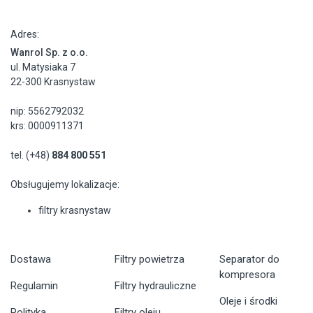
Adres:
Wanrol Sp. z o.o.
ul. Matysiaka 7
22-300 Krasnystaw
nip: 5562792032
krs: 0000911371
tel. (+48)
884 800 551
Obsługujemy lokalizacje:
filtry krasnystaw
Dostawa
Filtry powietrza
Separator do
kompresora
Regulamin
Filtry hydrauliczne
Oleje i środki
Polityka
Filtry oleju