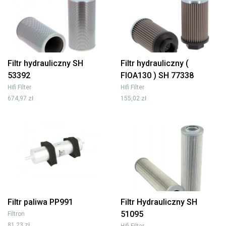
Filtr hydrauliczny SH
Filtr hydrauliczny (
53392
FIOA130 ) SH 77338
Hifi Filter
Hifi Filter
674,97 zł
155,02 zł
Filtr paliwa PP991
Filtr Hydrauliczny SH
51095
Filtron
81,23 zł
Hifi Filter