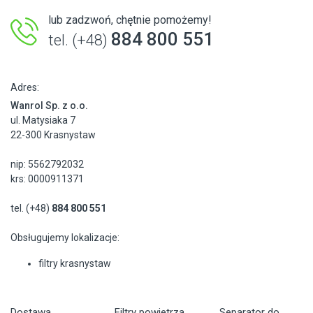
lub zadzwoń, chętnie pomożemy!
884 800 551
tel. (+48)
Adres:
Wanrol Sp. z o.o.
ul. Matysiaka 7
22-300 Krasnystaw
nip: 5562792032
krs: 0000911371
tel. (+48)
884 800 551
Obsługujemy lokalizacje:
filtry krasnystaw
Dostawa
Filtry powietrza
Separator do