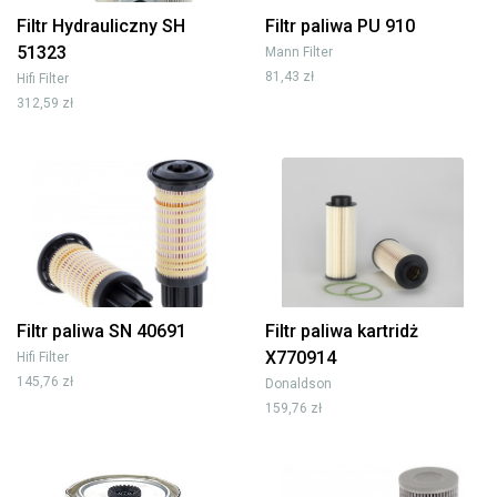
Filtr Hydrauliczny SH
Filtr paliwa PU 910
51323
Mann Filter
81,43 zł
Hifi Filter
312,59 zł
Filtr paliwa SN 40691
Filtr paliwa kartridż
X770914
Hifi Filter
145,76 zł
Donaldson
159,76 zł