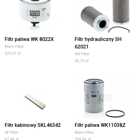
Filtr paliwa WK 8022X
Filtr hydrauliczny SH
62021
Mann Filter
320,57 zł
Hifi Filter
96,73 zł
Filtr kabinowy SKL46342
Filtr paliwa WK11038Z
SF Filter
Mann Filter
62,48 zł
209,86 zł