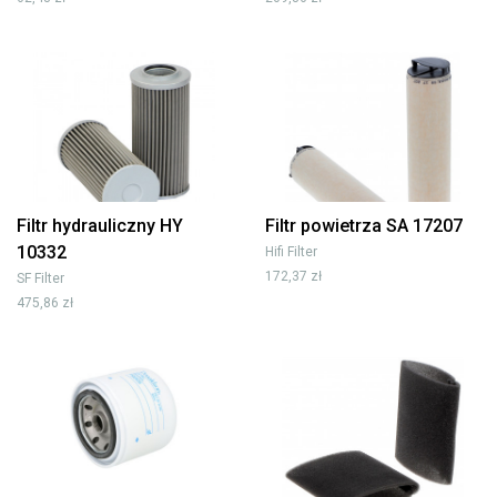
Filtr hydrauliczny HY
Filtr powietrza SA 17207
10332
Hifi Filter
172,37 zł
SF Filter
475,86 zł