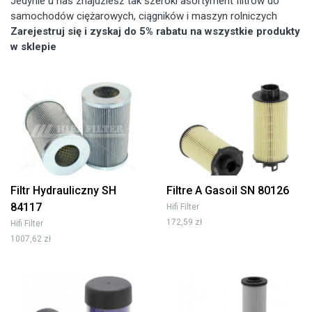
Jedynie u nas znajdziesz tak szeroki asortyment filtrów do
samochodów ciężarowych, ciągników i maszyn rolniczych
Zarejestruj się i zyskaj do 5% rabatu na wszystkie produkty
w sklepie
Filtr Hydrauliczny SH
Filtre A Gasoil SN 80126
84117
Hifi Filter
172,59 zł
Hifi Filter
1007,62 zł