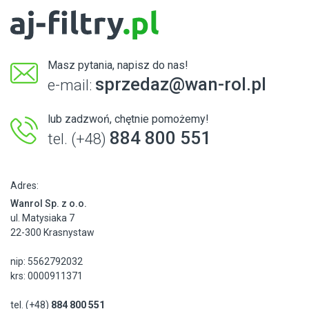
Masz pytania, napisz do nas!
sprzedaz@wan-rol.pl
e-mail:
lub zadzwoń, chętnie pomożemy!
884 800 551
tel. (+48)
Adres:
Wanrol Sp. z o.o.
ul. Matysiaka 7
22-300 Krasnystaw
nip: 5562792032
krs: 0000911371
tel. (+48)
884 800 551