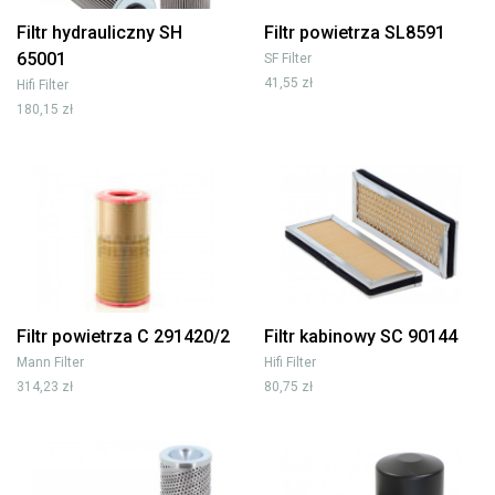
Filtr hydrauliczny SH
Filtr powietrza SL8591
65001
SF Filter
41,55 zł
Hifi Filter
180,15 zł
Filtr powietrza C 291420/2
Filtr kabinowy SC 90144
Mann Filter
Hifi Filter
314,23 zł
80,75 zł