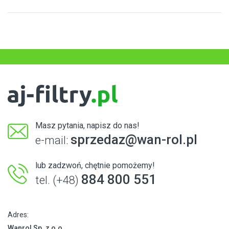
Masz pytania, napisz do nas!
sprzedaz@wan-rol.pl
e-mail:
lub zadzwoń, chętnie pomożemy!
884 800 551
tel. (+48)
Adres:
Wanrol Sp. z o.o.