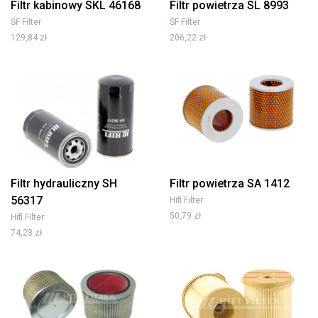
Filtr kabinowy SKL 46168
Filtr powietrza SL 8993
SF Filter
SF Filter
129,84 zł
206,22 zł
Filtr hydrauliczny SH
Filtr powietrza SA 1412
56317
Hifi Filter
50,79 zł
Hifi Filter
74,23 zł