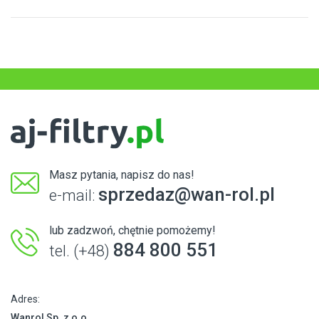
Masz pytania, napisz do nas!
sprzedaz@wan-rol.pl
e-mail:
lub zadzwoń, chętnie pomożemy!
884 800 551
tel. (+48)
Adres:
Wanrol Sp. z o.o.