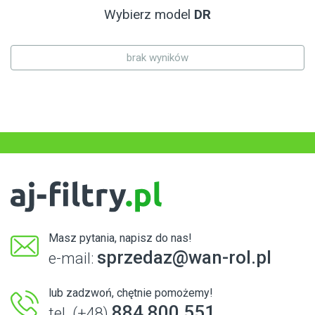
Wybierz model
DR
brak wyników
Masz pytania, napisz do nas!
sprzedaz@wan-rol.pl
e-mail:
lub zadzwoń, chętnie pomożemy!
884 800 551
tel. (+48)