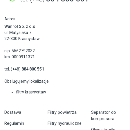
Adres:
Wanrol Sp. z o.o.
ul. Matysiaka 7
22-300 Krasnystaw
nip: 5562792032
krs: 0000911371
tel. (+48)
884 800 551
Obsługujemy lokalizacje:
filtry krasnystaw
Dostawa
Filtry powietrza
Separator do
kompresora
Regulamin
Filtry hydrauliczne
Oleje i środki