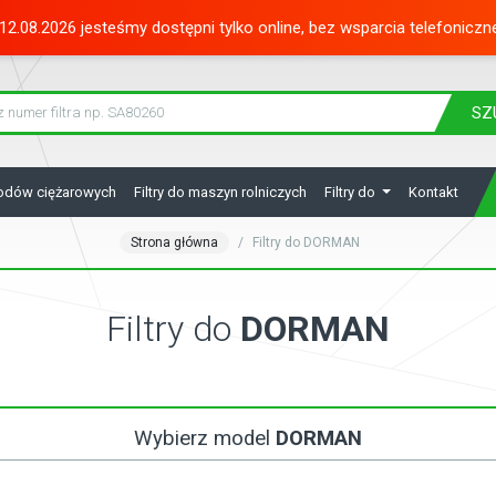
12.08.2026 jesteśmy dostępni tylko online, bez wsparcia telefoniczn
SZ
hodów ciężarowych
Filtry do maszyn rolniczych
Filtry do
Kontakt
Strona główna
Filtry do DORMAN
Filtry do
DORMAN
Wybierz model
DORMAN