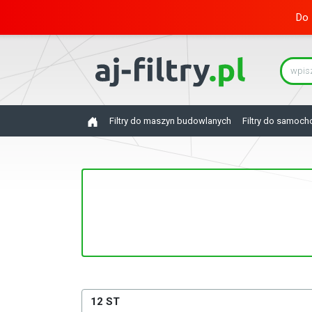
Do 
Filtry do maszyn budowlanych
Filtry do samoc
12 ST