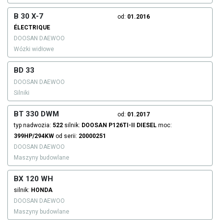
B 30 X-7
od:
01.2016
ÉLECTRIQUE
DOOSAN DAEWOO
Wózki widłowe
BD 33
DOOSAN DAEWOO
Silniki
BT 330 DWM
od:
01.2017
typ nadwozia:
522
silnik:
DOOSAN
P126TI-II
DIESEL
moc:
399HP/294KW
od serii:
20000251
DOOSAN DAEWOO
Maszyny budowlane
BX 120 WH
silnik:
HONDA
DOOSAN DAEWOO
Maszyny budowlane