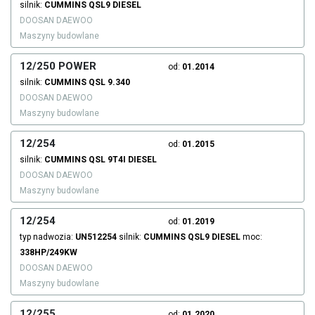
silnik:
CUMMINS
QSL9
DIESEL
DOOSAN DAEWOO
Maszyny budowlane
12/250 POWER
od:
01.2014
silnik:
CUMMINS
QSL 9.340
DOOSAN DAEWOO
Maszyny budowlane
12/254
od:
01.2015
silnik:
CUMMINS
QSL 9T4I
DIESEL
DOOSAN DAEWOO
Maszyny budowlane
12/254
od:
01.2019
typ nadwozia:
UN512254
silnik:
CUMMINS
QSL9
DIESEL
moc:
338HP/249KW
DOOSAN DAEWOO
Maszyny budowlane
12/255
od:
01.2020