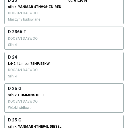
D 23
od:
01.2014
silnik:
YANMAR
4TNV98-ZNIRED
DOOSAN DAEWOO
Maszyny budowlane
D 2366 T
DOOSAN DAEWOO
Silniki
D 24
L4-2.4L
moc:
74HP/55KW
DOOSAN DAEWOO
Silniki
D 25 G
silnik:
CUMMINS
B3.3
DOOSAN DAEWOO
Wózki widłowe
D 25 G
silnik:
YANMAR
4TNE94L
DIESEL