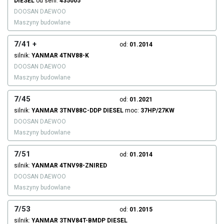
DIESEL
od serii:
435005
DOOSAN DAEWOO
Maszyny budowlane
7/41 +
od:
01.2014
silnik:
YANMAR
4TNV88-K
DOOSAN DAEWOO
Maszyny budowlane
7/45
od:
01.2021
silnik:
YANMAR
3TNV88C-DDP
DIESEL
moc:
37HP/27KW
DOOSAN DAEWOO
Maszyny budowlane
7/51
od:
01.2014
silnik:
YANMAR
4TNV98-ZNIRED
DOOSAN DAEWOO
Maszyny budowlane
7/53
od:
01.2015
silnik:
YANMAR
3TNV84T-BMDP
DIESEL