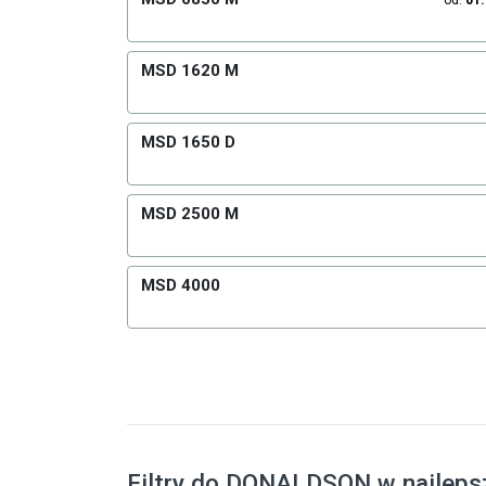
od:
01
MSD 1620 M
MSD 1650 D
MSD 2500 M
MSD 4000
Filtry do DONALDSON w najleps