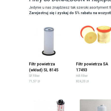
Jedynie u nas znajdziesz tak szeroki asortyment
Zarejestruj się i zyskaj do 5% rabatu na wszys
Filtr powietrza
Filtr powietrza SA
(wkład) SL 8145
17493
SF Filter
Hifi Filter
71,57 zł
824,20 zł