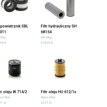
powietrznik SBL
Filtr hydrauliczny SH
011
68154
Filter
Hifi Filter
64 zł
274,59 zł
ltr oleju W 714/2
Filtr oleju HU 612/1x
n Filter
Mann Filter
71 zł
23,31 zł