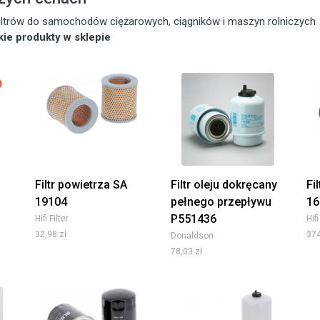
 filtrów do samochodów ciężarowych, ciągników i maszyn rolniczych
tkie produkty w sklepie
Filtr powietrza SA
Filtr oleju dokręcany
Fi
19104
pełnego przepływu
16
P551436
Hifi Filter
Hifi
32,98 zł
374
Donaldson
78,03 zł