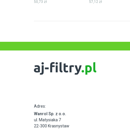
50,73 zł
57,12 zł
Adres:
Wanrol Sp. z o.o.
ul. Matysiaka 7
22-300 Krasnystaw