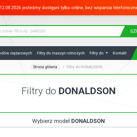
12.08.2026 jesteśmy dostępni tylko online, bez wsparcia telefoniczn
SZ
hodów ciężarowych
Filtry do maszyn rolniczych
Filtry do
Kontakt
Strona główna
Filtry do DONALDSON
Filtry do
DONALDSON
Wybierz model
DONALDSON