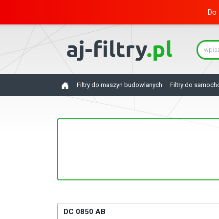
Do 
Filtry do maszyn budowlanych
Filtry do samoc
DC 0850 AB