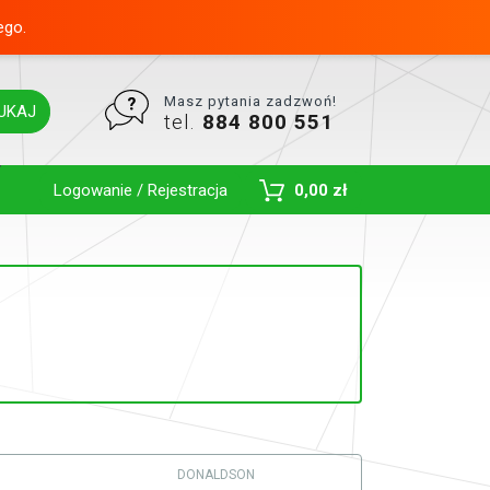
ego.
Masz pytania zadzwoń!
UKAJ
tel.
884 800 551
Toggle Dropdown
Logowanie / Rejestracja
0,00 zł
DONALDSON