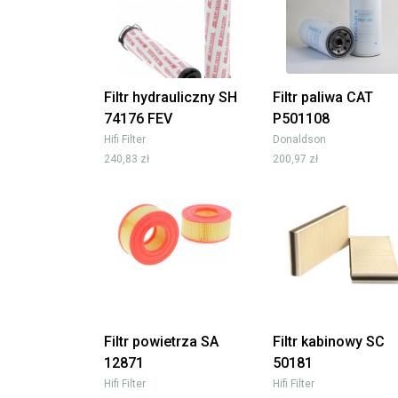
Filtr hydrauliczny SH
Filtr paliwa CAT
74176 FEV
P501108
Hifi Filter
Donaldson
240,83 zł
200,97 zł
Filtr powietrza SA
Filtr kabinowy SC
12871
50181
Hifi Filter
Hifi Filter