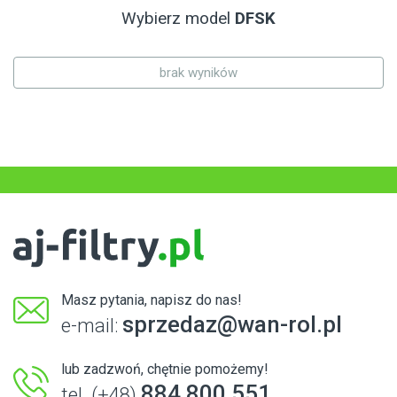
Wybierz model
DFSK
brak wyników
Masz pytania, napisz do nas!
sprzedaz@wan-rol.pl
e-mail:
lub zadzwoń, chętnie pomożemy!
884 800 551
tel. (+48)