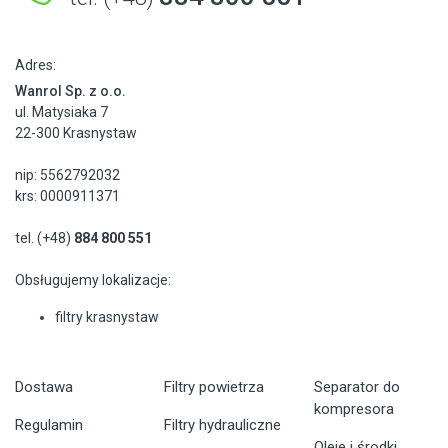
Adres:
Wanrol Sp. z o.o.
ul. Matysiaka 7
22-300 Krasnystaw
nip: 5562792032
krs: 0000911371
tel. (+48)
884 800 551
Obsługujemy lokalizacje:
filtry krasnystaw
Dostawa
Filtry powietrza
Separator do
kompresora
Regulamin
Filtry hydrauliczne
Oleje i środki