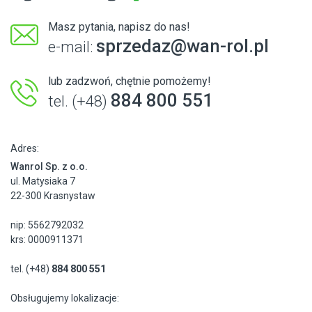
Masz pytania, napisz do nas!
sprzedaz@wan-rol.pl
e-mail:
lub zadzwoń, chętnie pomożemy!
884 800 551
tel. (+48)
Adres:
Wanrol Sp. z o.o.
ul. Matysiaka 7
22-300 Krasnystaw
nip: 5562792032
krs: 0000911371
tel. (+48)
884 800 551
Obsługujemy lokalizacje: