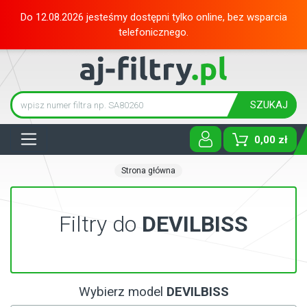
Do 12.08.2026 jesteśmy dostępni tylko online, bez wsparcia
telefonicznego.
SZUKAJ
Tog
0,00 zł
Strona główna
Filtry do
DEVILBISS
Wybierz model
DEVILBISS