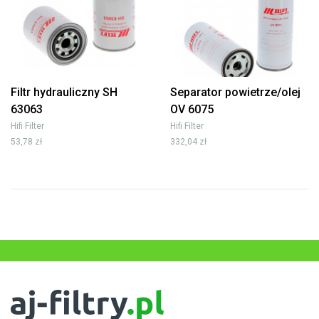
Filtr hydrauliczny SH
Separator powietrze/olej
63063
OV 6075
Hifi Filter
Hifi Filter
53,78 zł
332,04 zł