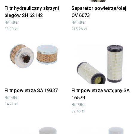
Filtr hydrauliczny skrzyni
Separator powietrze/olej
biegów SH 62142
OV 6073
Hifi Filter
Hifi Filter
98,09 zł
215,26 zł
Filtr powietrza SA 19337
Filtr powietrza wstępny SA
16579
Hifi Filter
94,71 zł
Hifi Filter
52,46 zł