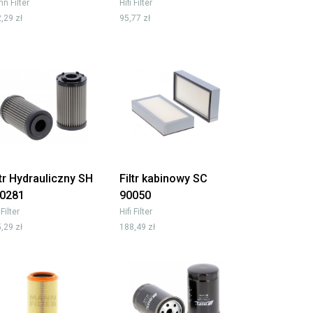
n Filter
Hifi Filter
,29 zł
95,77 zł
ltr Hydrauliczny SH
Filtr kabinowy SC
0281
90050
 Filter
Hifi Filter
,29 zł
188,49 zł