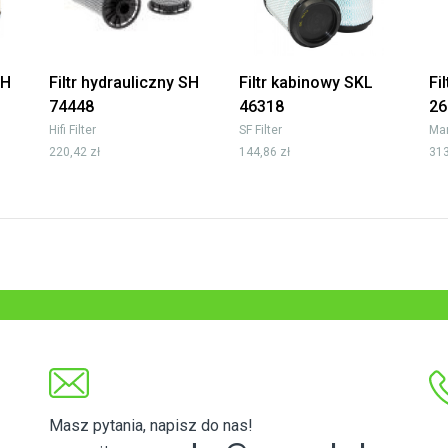
SH
Filtr hydrauliczny SH
Filtr kabinowy SKL
Fi
74448
46318
26
Hifi Filter
SF Filter
Man
220,42 zł
144,86 zł
313
Masz pytania, napisz do nas!