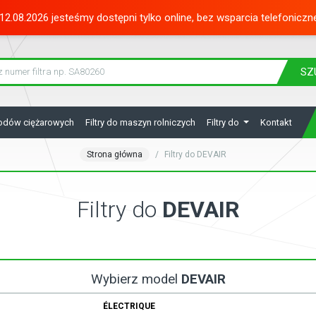
12.08.2026 jesteśmy dostępni tylko online, bez wsparcia telefoniczn
SZ
hodów ciężarowych
Filtry do maszyn rolniczych
Filtry do
Kontakt
Strona główna
Filtry do DEVAIR
Filtry do
DEVAIR
Wybierz model
DEVAIR
ÉLECTRIQUE