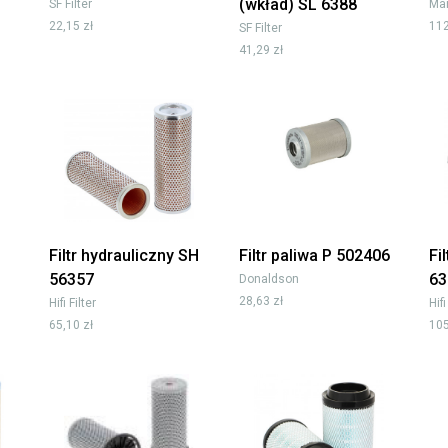
(wkład) SL 6388
SF Filter
Man
22,15 zł
112
SF Filter
41,29 zł
Filtr hydrauliczny SH
Filtr paliwa P 502406
Fi
56357
63
Donaldson
28,63 zł
Hifi Filter
Hifi
65,10 zł
105