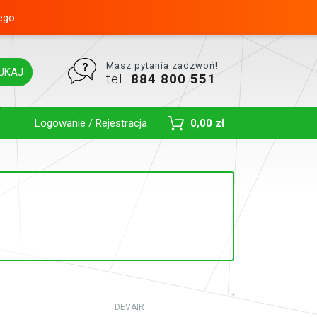
ego.
Masz pytania zadzwoń!
UKAJ
tel.
884 800 551
Toggle Dropdown
Logowanie / Rejestracja
0,00 zł
DEVAIR