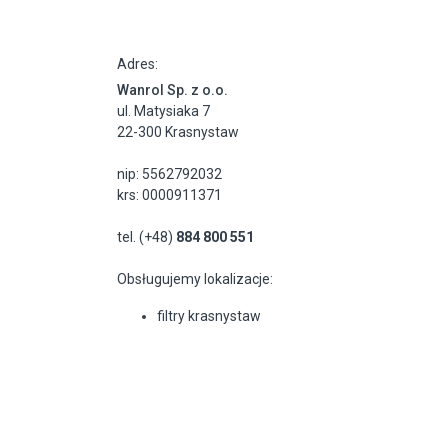
Adres:
Wanrol Sp. z o.o.
ul. Matysiaka 7
22-300 Krasnystaw
nip: 5562792032
krs: 0000911371
tel. (+48)
884 800 551
Obsługujemy lokalizacje:
filtry krasnystaw