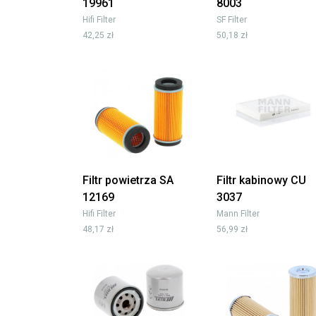
19961
8003
Hifi Filter
SF Filter
42,25 zł
50,18 zł
Filtr powietrza SA
Filtr kabinowy CU
12169
3037
Hifi Filter
Mann Filter
48,17 zł
56,99 zł