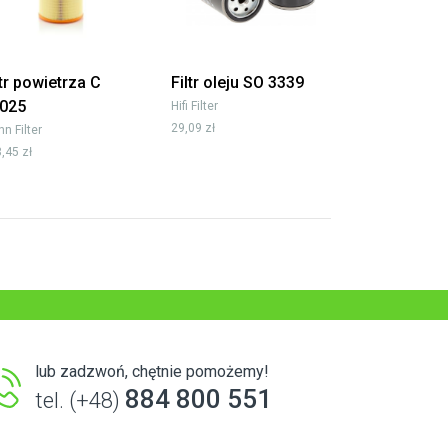
ltr powietrza C
Filtr oleju SO 3339
025
Hifi Filter
29,09 zł
n Filter
,45 zł
lub zadzwoń, chętnie pomożemy!
884 800 551
tel. (+48)