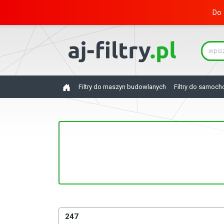
Do 
Filtry do maszyn budowlanych
Filtry do samoc
247