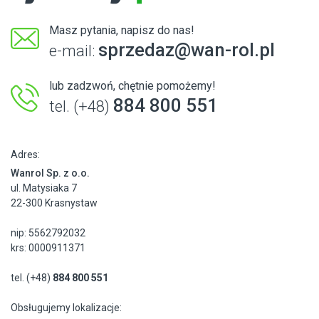
Masz pytania, napisz do nas!
sprzedaz@wan-rol.pl
e-mail:
lub zadzwoń, chętnie pomożemy!
884 800 551
tel. (+48)
Adres:
Wanrol Sp. z o.o.
ul. Matysiaka 7
22-300 Krasnystaw
nip: 5562792032
krs: 0000911371
tel. (+48)
884 800 551
Obsługujemy lokalizacje: