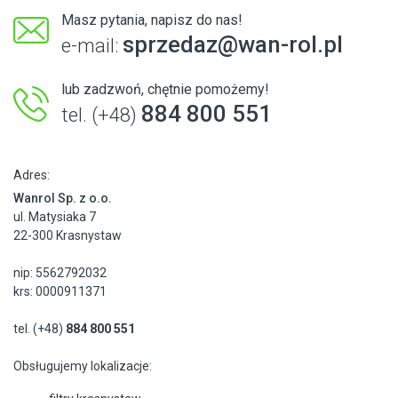
Masz pytania, napisz do nas!
sprzedaz@wan-rol.pl
e-mail:
lub zadzwoń, chętnie pomożemy!
884 800 551
tel. (+48)
Adres:
Wanrol Sp. z o.o.
ul. Matysiaka 7
22-300 Krasnystaw
nip: 5562792032
krs: 0000911371
tel. (+48)
884 800 551
Obsługujemy lokalizacje: