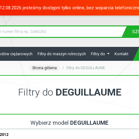
12.08.2026 jesteśmy dostępni tylko online, bez wsparcia telefoniczn
SZ
hodów ciężarowych
Filtry do maszyn rolniczych
Filtry do
Kontakt
Strona główna
Filtry do DEGUILLAUME
Filtry do
DEGUILLAUME
Wybierz model
DEGUILLAUME
.2012