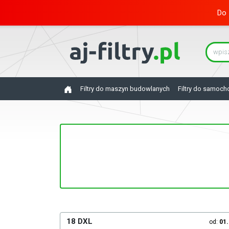
Do 
Filtry do maszyn budowlanych
Filtry do samoc
18 DXL
od:
01