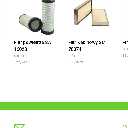
Filtr powietrza SA
Filtr Kabinowy SC
Fi
16020
70074
SF 
113
Hifi Filter
Hifi Filter
122,58 zł
116,38 zł