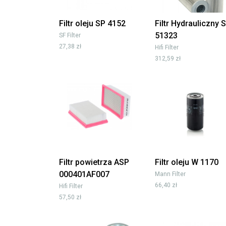
Filtr oleju SP 4152
Filtr Hydrauliczny 
51323
SF Filter
27,38 zł
Hifi Filter
312,59 zł
Filtr powietrza ASP
Filtr oleju W 1170
000401AF007
Mann Filter
66,40 zł
Hifi Filter
57,50 zł