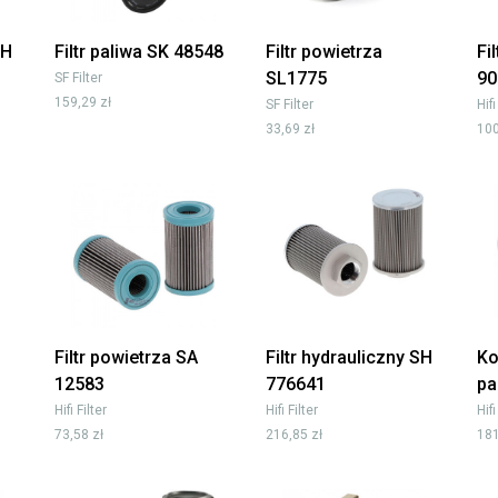
SH
Filtr paliwa SK 48548
Filtr powietrza
Fi
SL1775
90
SF Filter
159,29 zł
SF Filter
Hifi
33,69 zł
100
Filtr powietrza SA
Filtr hydrauliczny SH
Ko
12583
776641
pa
Hifi Filter
Hifi Filter
Hifi
73,58 zł
216,85 zł
181