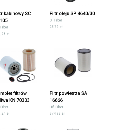
ltr kabinowy SC
Filtr oleju SP 4640/30
105
SF Filter
23,79 zł
 Filter
,98 zł
mplet filtrów
Filtr powietrza SA
liwa KN 70303
16666
 Filter
Hifi Filter
,24 zł
374,98 zł