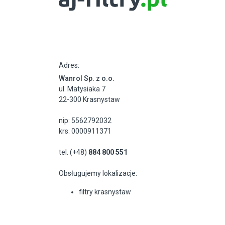
Adres:
Wanrol Sp. z o.o.
ul. Matysiaka 7
22-300 Krasnystaw
nip: 5562792032
krs: 0000911371
tel. (+48)
884 800 551
Obsługujemy lokalizacje:
filtry krasnystaw