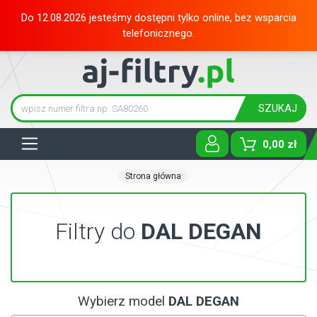
Do 12.08.2026 jesteśmy dostępni tylko online, bez wsparcia
telefonicznego.
SZUKAJ
Tog
0,00 zł
Strona główna
Filtry do
DAL DEGAN
Wybierz model
DAL DEGAN