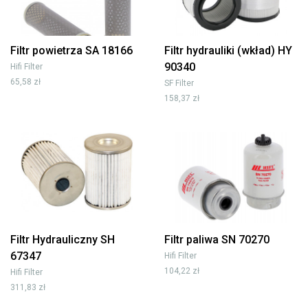
Filtr powietrza SA 18166
Filtr hydrauliki (wkład) HY
90340
Hifi Filter
65,58 zł
SF Filter
158,37 zł
Filtr Hydrauliczny SH
Filtr paliwa SN 70270
67347
Hifi Filter
104,22 zł
Hifi Filter
311,83 zł