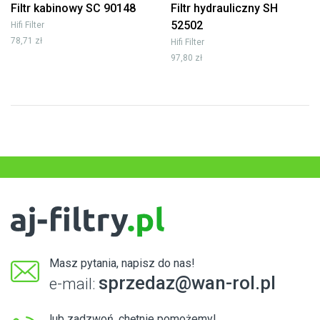
Filtr kabinowy SC 90148
Filtr hydrauliczny SH
52502
Hifi Filter
78,71 zł
Hifi Filter
97,80 zł
Masz pytania, napisz do nas!
sprzedaz@wan-rol.pl
e-mail:
lub zadzwoń, chętnie pomożemy!