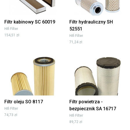
Filtr kabinowy SC 60019
Filtr hydrauliczny SH
52551
Hifi Filter
154,51 zł
Hifi Filter
71,24 zł
Filtr oleju SO 8117
Filtr powietrza -
bezpiecznik SA 16717
Hifi Filter
74,73 zł
Hifi Filter
89,72 zł