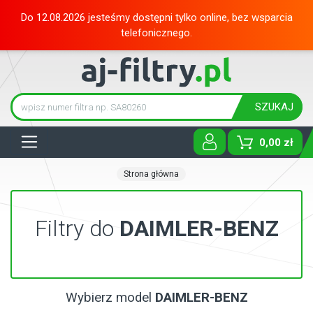
Do 12.08.2026 jesteśmy dostępni tylko online, bez wsparcia
telefonicznego.
SZUKAJ
Tog
0,00 zł
Strona główna
Filtry do
DAIMLER-BENZ
Wybierz model
DAIMLER-BENZ