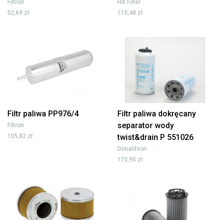
Filtron
Hifi Filter
52,69 zł
115,48 zł
Filtr paliwa PP976/4
Filtr paliwa dokręcany
separator wody
Filtron
105,82 zł
twist&drain P 551026
Donaldson
170,95 zł