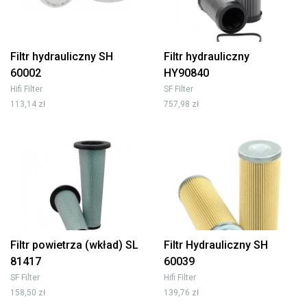
Filtr hydrauliczny SH
Filtr hydrauliczny
60002
HY90840
Hifi Filter
SF Filter
113,14 zł
757,98 zł
Filtr powietrza (wkład) SL
Filtr Hydrauliczny SH
81417
60039
SF Filter
Hifi Filter
158,50 zł
139,76 zł