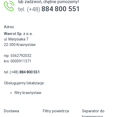
lub zadzwoń, chętnie pomożemy!
884 800 551
tel. (+48)
Adres:
Wanrol Sp. z o.o.
ul. Matysiaka 7
22-300 Krasnystaw
nip: 5562792032
krs: 0000911371
tel. (+48)
884 800 551
Obsługujemy lokalizacje:
filtry krasnystaw
Dostawa
Filtry powietrza
Separator do
kompresora