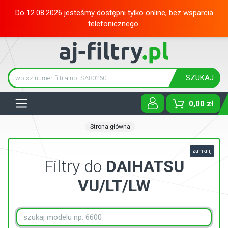
Do 12.08.2026 jesteśmy dostępni tylko online, bez wsparcia
telefonicznego.
SZUKAJ
Tog
0,00 zł
Strona główna
zamknij
Filtry do
DAIHATSU
VU/LT/LW