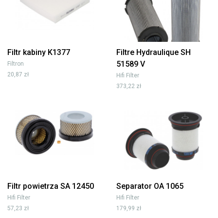
Filtr kabiny K1377
Filtre Hydraulique SH
51589 V
Filtron
20,87 zł
Hifi Filter
373,22 zł
Filtr powietrza SA 12450
Separator OA 1065
Hifi Filter
Hifi Filter
57,23 zł
179,99 zł