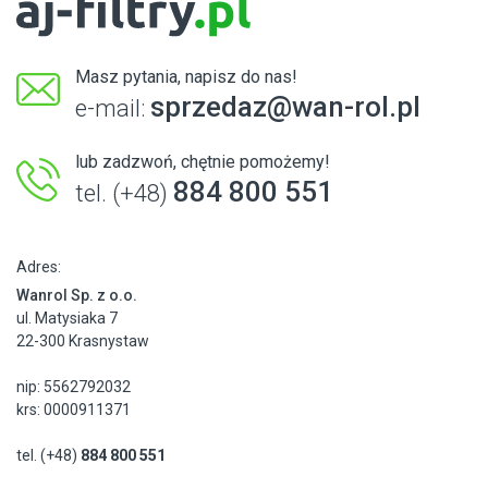
Masz pytania, napisz do nas!
sprzedaz@wan-rol.pl
e-mail:
lub zadzwoń, chętnie pomożemy!
884 800 551
tel. (+48)
Adres:
Wanrol Sp. z o.o.
ul. Matysiaka 7
22-300 Krasnystaw
nip: 5562792032
krs: 0000911371
tel. (+48)
884 800 551