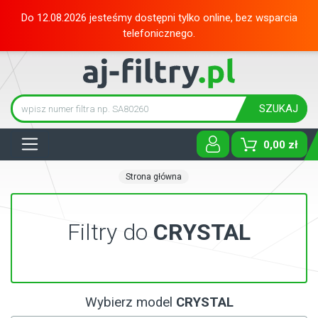
Do 12.08.2026 jesteśmy dostępni tylko online, bez wsparcia
telefonicznego.
SZUKAJ
Tog
0,00 zł
Strona główna
Filtry do
CRYSTAL
Wybierz model
CRYSTAL