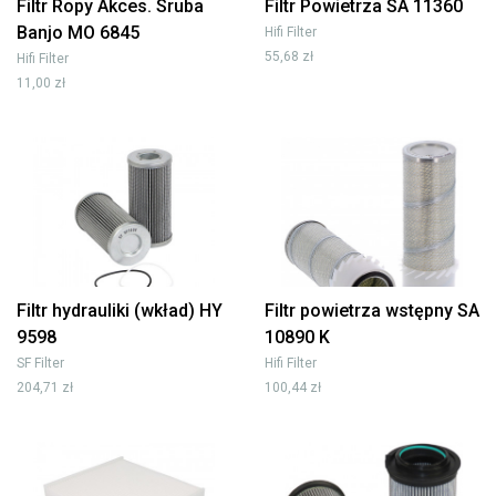
Filtr Ropy Akces. Sruba
Filtr Powietrza SA 11360
Banjo MO 6845
Hifi Filter
55,68 zł
Hifi Filter
11,00 zł
Filtr hydrauliki (wkład) HY
Filtr powietrza wstępny SA
9598
10890 K
SF Filter
Hifi Filter
204,71 zł
100,44 zł