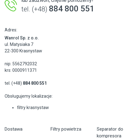
lub zadzwoń, chętnie pomożemy!
884 800 551
tel. (+48)
Adres:
Wanrol Sp. z o.o.
ul. Matysiaka 7
22-300 Krasnystaw
nip: 5562792032
krs: 0000911371
tel. (+48)
884 800 551
Obsługujemy lokalizacje:
filtry krasnystaw
Dostawa
Filtry powietrza
Separator do
kompresora