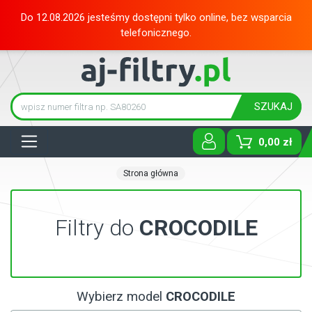
Do 12.08.2026 jesteśmy dostępni tylko online, bez wsparcia
telefonicznego.
SZUKAJ
Tog
0,00 zł
Strona główna
Filtry do
CROCODILE
Wybierz model
CROCODILE