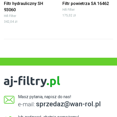
Filtr hydrauliczny SH
Filtr powietrza SA 16462
93060
Hifi Filter
175,02 zł
Hifi Filter
342,04 zł
Masz pytania, napisz do nas!
sprzedaz@wan-rol.pl
e-mail: