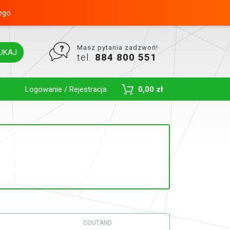
ego.
Masz pytania zadzwoń!
UKAJ
tel.
884 800 551
Toggle Dropdown
Logowanie / Rejestracja
0,00 zł
COUTAND