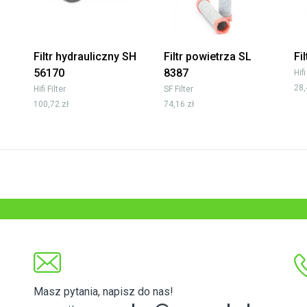
Filtr hydrauliczny SH
Filtr powietrza SL
Fi
56170
8387
Hifi
28,
Hifi Filter
SF Filter
100,72 zł
74,16 zł
Masz pytania, napisz do nas!