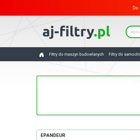
Do 
Filtry do maszyn budowlanych
Filtry do samoc
EPANDEUR