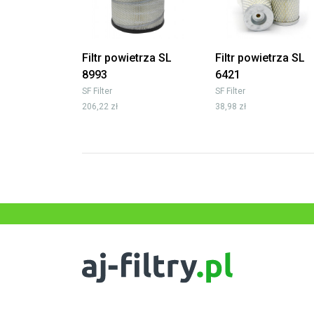
Filtr powietrza SL
Filtr powietrza SL
8993
6421
SF Filter
SF Filter
206,22 zł
38,98 zł