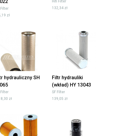
022
Hifi Filter
132,34 zł
 Filter
,19 zł
ltr hydrauliczny SH
Filtr hydrauliki
065
(wkład) HY 13043
 Filter
SF Filter
8,30 zł
139,05 zł