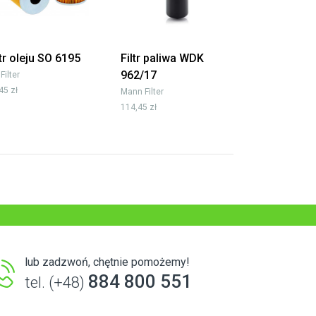
ltr oleju SO 6195
Filtr paliwa WDK
962/17
 Filter
45 zł
Mann Filter
114,45 zł
lub zadzwoń, chętnie pomożemy!
884 800 551
tel. (+48)