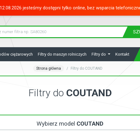
12.08.2026 jesteśmy dostępni tylko online, bez wsparcia telefoniczn
SZ
hodów ciężarowych
Filtry do maszyn rolniczych
Filtry do
Kontakt
Strona główna
Filtry do COUTAND
Filtry do
COUTAND
Wybierz model
COUTAND