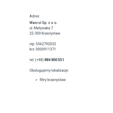
Adres:
Wanrol Sp. z o.o.
ul. Matysiaka 7
22-300 Krasnystaw
nip: 5562792032
krs: 0000911371
tel. (+48)
884 800 551
Obsługujemy lokalizacje:
filtry krasnystaw