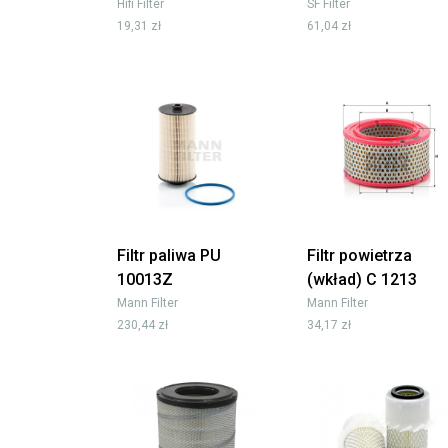
Hifi Filter
SF Filter
19,31 zł
61,04 zł
Filtr paliwa PU
Filtr powietrza
10013Z
(wkład) C 1213
Mann Filter
Mann Filter
230,44 zł
34,17 zł