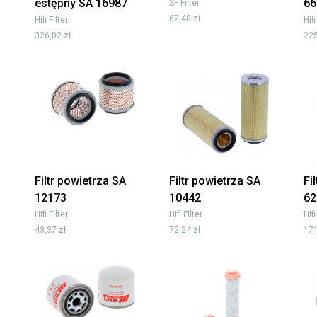
estępny SA 16987
66
SF Filter
62,48 zł
Hifi Filter
Hifi
326,02 zł
225
Filtr powietrza SA
Filtr powietrza SA
Fi
12173
10442
62
Hifi Filter
Hifi Filter
Hifi
43,37 zł
72,24 zł
171