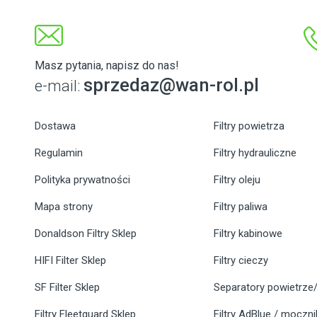
Masz pytania, napisz do nas!
sprzedaz@wan-rol.pl
e-mail:
Dostawa
Filtry powietrza
Regulamin
Filtry hydrauliczne
Polityka prywatności
Filtry oleju
Mapa strony
Filtry paliwa
Donaldson Filtry Sklep
Filtry kabinowe
HIFI Filter Sklep
Filtry cieczy
SF Filter Sklep
Separatory powietrze/
Filtry Fleetguard Sklep
Filtry AdBlue / moczn