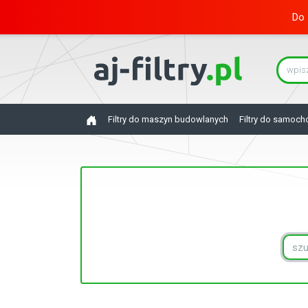
Do 
Filtry do maszyn budowlanych
Filtry do samoc