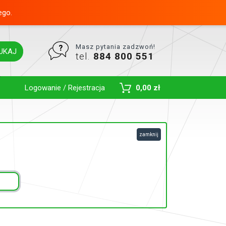
ego.
Masz pytania zadzwoń!
UKAJ
tel.
884 800 551
Toggle Dropdown
Logowanie / Rejestracja
0,00 zł
zamknij