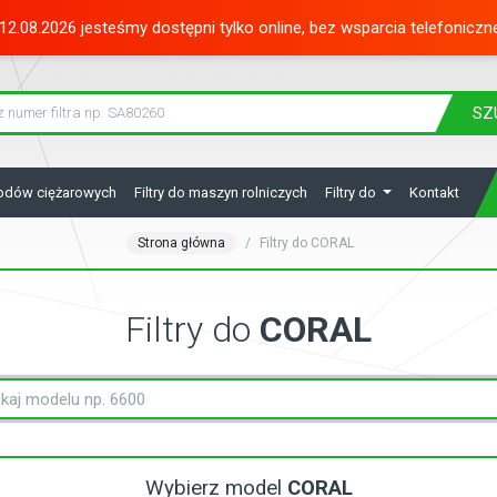
12.08.2026 jesteśmy dostępni tylko online, bez wsparcia telefoniczn
SZ
hodów ciężarowych
Filtry do maszyn rolniczych
Filtry do
Kontakt
Strona główna
Filtry do CORAL
Filtry do
CORAL
Wybierz model
CORAL