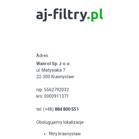
Adres:
Wanrol Sp. z o.o.
ul. Matysiaka 7
22-300 Krasnystaw
nip: 5562792032
krs: 0000911371
tel. (+48)
884 800 551
Obsługujemy lokalizacje:
filtry krasnystaw