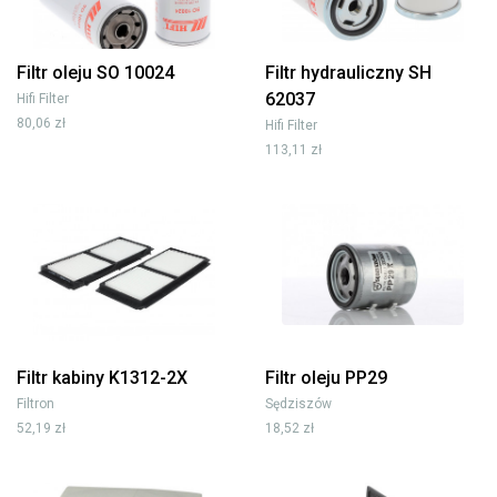
Filtr oleju SO 10024
Filtr hydrauliczny SH
62037
Hifi Filter
80,06 zł
Hifi Filter
113,11 zł
Filtr kabiny K1312-2X
Filtr oleju PP29
Filtron
Sędziszów
52,19 zł
18,52 zł