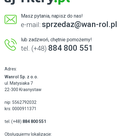
Masz pytania, napisz do nas!
sprzedaz@wan-rol.pl
e-mail:
lub zadzwoń, chętnie pomożemy!
884 800 551
tel. (+48)
Adres:
Wanrol Sp. z o.o.
ul. Matysiaka 7
22-300 Krasnystaw
nip: 5562792032
krs: 0000911371
tel. (+48)
884 800 551
Obsługujemy lokalizacje: