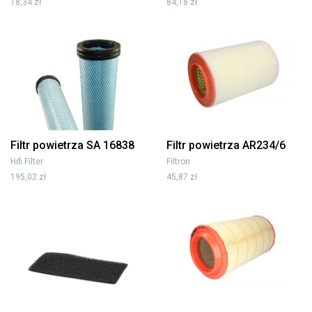
18,34 zł
84,18 zł
Filtr powietrza SA 16838
Filtr powietrza AR234/6
Hifi Filter
Filtron
195,02 zł
45,87 zł