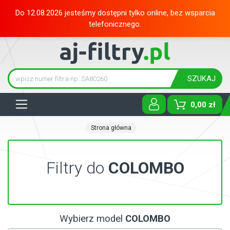
Do 12.08.2026 jesteśmy dostępni tylko online, bez wsparcia
telefonicznego.
SZUKAJ
Tog
0,00 zł
Strona główna
Filtry do
COLOMBO
Wybierz model
COLOMBO