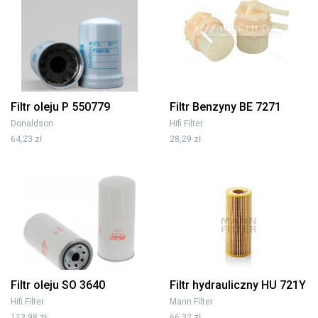
Filtr oleju P 550779
Filtr Benzyny BE 7271
Donaldson
Hifi Filter
64,23 zł
28,29 zł
Filtr oleju SO 3640
Filtr hydrauliczny HU 721Y
Hifi Filter
Mann Filter
113,98 zł
66,32 zł