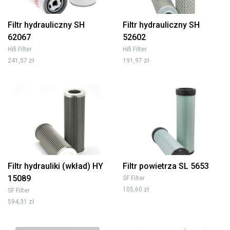
Filtr hydrauliczny SH
Filtr hydrauliczny SH
62067
52602
Hifi Filter
Hifi Filter
241,57 zł
191,97 zł
Filtr hydrauliki (wkład) HY
Filtr powietrza SL 5653
15089
SF Filter
105,60 zł
SF Filter
594,31 zł