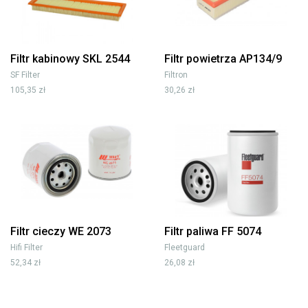
Filtr kabinowy SKL 2544
Filtr powietrza AP134/9
SF Filter
Filtron
105,35 zł
30,26 zł
Filtr cieczy WE 2073
Filtr paliwa FF 5074
Hifi Filter
Fleetguard
52,34 zł
26,08 zł