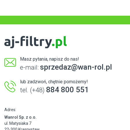
Masz pytania, napisz do nas!
sprzedaz@wan-rol.pl
e-mail:
lub zadzwoń, chętnie pomożemy!
884 800 551
tel. (+48)
Adres:
Wanrol Sp. z o.o.
ul. Matysiaka 7
22-300 Krasnystaw