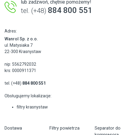
lub zadzwoń, chętnie pomożemy!
884 800 551
tel. (+48)
Adres:
Wanrol Sp. z o.o.
ul. Matysiaka 7
22-300 Krasnystaw
nip: 5562792032
krs: 0000911371
tel. (+48)
884 800 551
Obsługujemy lokalizacje:
filtry krasnystaw
Dostawa
Filtry powietrza
Separator do
kompresora