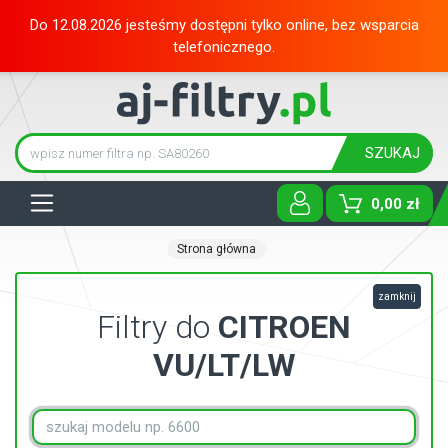
Do 12.08.2026 jesteśmy dostępni tylko online, bez wsparcia
telefonicznego.
SZUKAJ
Tog
0,00 zł
Strona główna
zamknij
Filtry do
CITROEN
VU/LT/LW