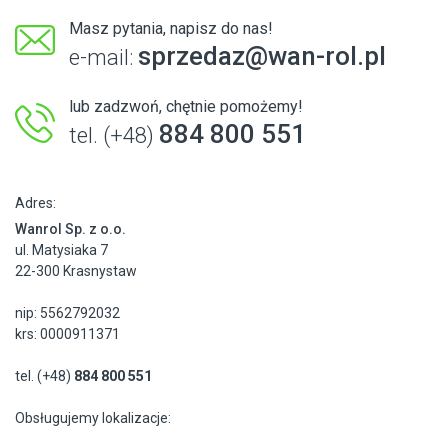
Masz pytania, napisz do nas!
sprzedaz@wan-rol.pl
e-mail:
lub zadzwoń, chętnie pomożemy!
884 800 551
tel. (+48)
Adres:
Wanrol Sp. z o.o.
ul. Matysiaka 7
22-300 Krasnystaw
nip: 5562792032
krs: 0000911371
tel. (+48)
884 800 551
Obsługujemy lokalizacje: