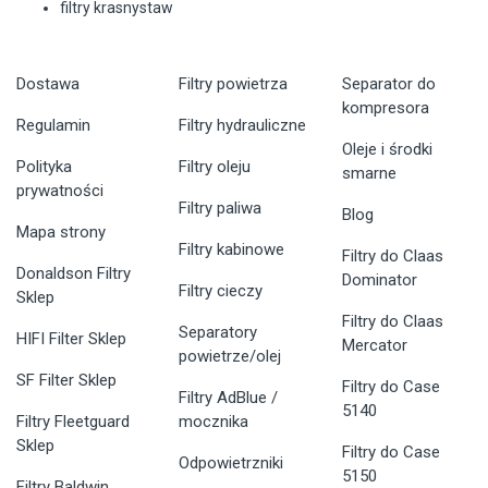
filtry krasnystaw
Dostawa
Filtry powietrza
Separator do
kompresora
Regulamin
Filtry hydrauliczne
Oleje i środki
Polityka
Filtry oleju
smarne
prywatności
Filtry paliwa
Blog
Mapa strony
Filtry kabinowe
Filtry do Claas
Donaldson Filtry
Dominator
Filtry cieczy
Sklep
Filtry do Claas
Separatory
HIFI Filter Sklep
Mercator
powietrze/olej
SF Filter Sklep
Filtry do Case
Filtry AdBlue /
5140
Filtry Fleetguard
mocznika
Sklep
Filtry do Case
Odpowietrzniki
5150
Filtry Baldwin