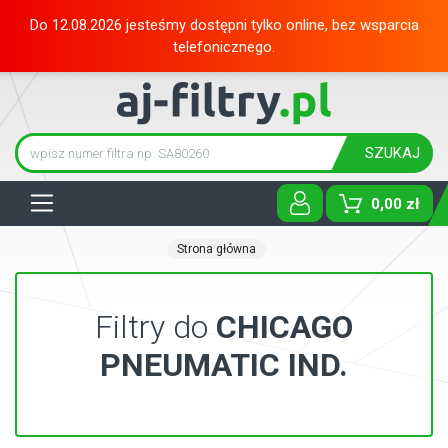
Do 12.08.2026 jesteśmy dostępni tylko online, bez wsparcia
telefonicznego.
SZUKAJ
Tog
0,00 zł
Strona główna
Filtry do
CHICAGO
PNEUMATIC IND.