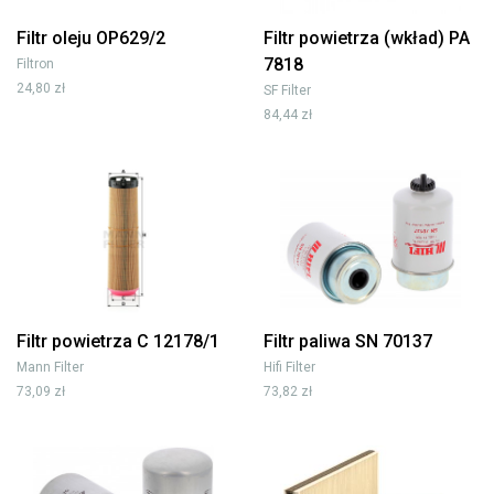
Filtr oleju OP629/2
Filtr powietrza (wkład) PA
7818
Filtron
24,80 zł
SF Filter
84,44 zł
Filtr powietrza C 12178/1
Filtr paliwa SN 70137
Mann Filter
Hifi Filter
73,09 zł
73,82 zł