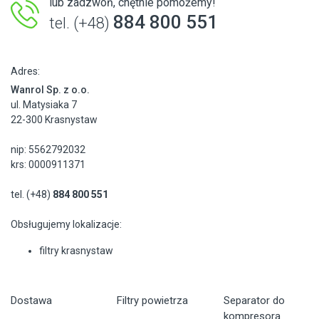
lub zadzwoń, chętnie pomożemy!
884 800 551
tel. (+48)
Adres:
Wanrol Sp. z o.o.
ul. Matysiaka 7
22-300 Krasnystaw
nip: 5562792032
krs: 0000911371
tel. (+48)
884 800 551
Obsługujemy lokalizacje:
filtry krasnystaw
Dostawa
Filtry powietrza
Separator do
kompresora