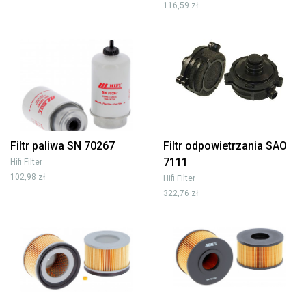
116,59 zł
Filtr paliwa SN 70267
Filtr odpowietrzania SAO
7111
Hifi Filter
102,98 zł
Hifi Filter
322,76 zł