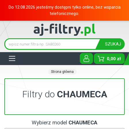
Do 12.08.2026 jesteśmy dostępni tylko online, bez wsparcia
telefonicznego.
SZUKAJ
Tog
0,00 zł
Strona główna
Filtry do
CHAUMECA
Wybierz model
CHAUMECA