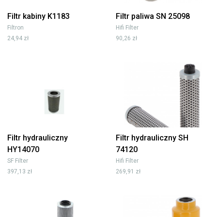
Filtr kabiny K1183
Filtr paliwa SN 25098
Filtron
Hifi Filter
24,94 zł
90,26 zł
Filtr hydrauliczny
Filtr hydrauliczny SH
HY14070
74120
SF Filter
Hifi Filter
397,13 zł
269,91 zł