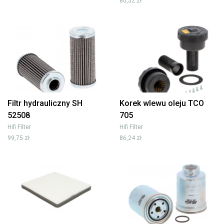
80,52 zł
Filtr hydrauliczny SH
Korek wlewu oleju TCO
52508
705
Hifi Filter
Hifi Filter
99,75 zł
86,24 zł