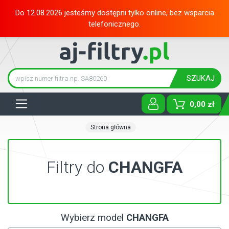
Do 12.08.2026 jesteśmy dostępni tylko online, bez wsparcia
telefonicznego.
SZUKAJ
Tog
0,00 zł
Strona główna
Filtry do
CHANGFA
Wybierz model
CHANGFA